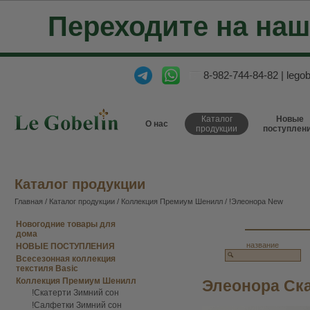
Переходите на на
8-982-744-84-82
|
lego
Каталог
Новые
О нас
продукции
поступлен
Каталог продукции
Главная
/
Каталог продукции
/
Коллекция Премиум Шенилл
/
!Элеонора New
Новогодние товары для
дома
название
НОВЫЕ ПОСТУПЛЕНИЯ
Всесезонная коллекция
текстиля Basic
Коллекция Премиум Шенилл
Элеонора Ска
!Скатерти Зимний сон
!Салфетки Зимний сон