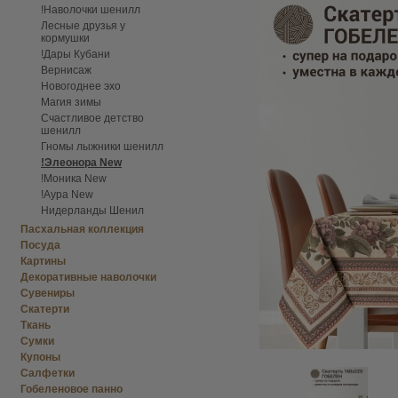
!Наволочки шенилл
Лесные друзья у
кормушки
!Дары Кубани
Вернисаж
Новогоднее эхо
Магия зимы
Счастливое детство
шенилл
Гномы лыжники шенилл
!Элеонора New
!Моника New
!Аура New
Нидерланды Шенил
Пасхальная коллекция
Посуда
Картины
Декоративные наволочки
Сувениры
Скатерти
Ткань
Сумки
Купоны
Салфетки
Гобеленовое панно