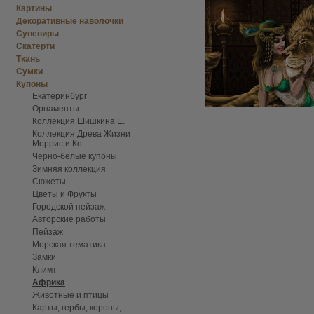
Картины
Декоративные наволочки
Сувениры
Скатерти
Ткань
Сумки
Купоны
Екатеринбург
Орнаменты
Коллекция Шишкина Е.
Коллекция Древа Жизни
Моррис и Ко
Черно-белые купоны
Зимняя коллекция
Сюжеты
Цветы и Фрукты
Городской пейзаж
Авторские работы
Пейзаж
Морская тематика
Замки
Климт
Африка
Животные и птицы
Карты, гербы, короны,