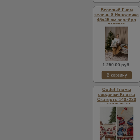
Веселый Гном
зеленый Наволочка
45х45 см серебро
2107861
1 250.00 руб.
Outlet Гномы
сердечки Клетка
Скатерть 140х220
см 2519586 б/л