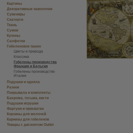
Картины
Декоративные наволочки
Сувениры
Скатерти
Ткань
Сумки
Купоны
Салфетки
Гобеленовое панно
Цветы и природа
Классика
Гобелены производства
Франция и Бельгия
Гобелены производство
Италия
Подушки и одеяла
Разное
Покрывала и комплекты
Бахрома, тесьма, кисти
Подушки игрушки
Фартуки и прихватки
Корзины для мелочей
Карнизы для гобеленов
Товары с дисконтом Outlet