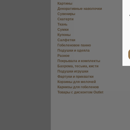
Картины
Декоративные наволочки
Сувениры
Скатерти
Ткань
Сумки
Купоны
Салфетки
Гобеленовое панно
Подушки и одеяла
Разное
Покрывала и комплекты
Бахрома, тесьма, кисти
Подушки игрушки
Фартуки и прихватки
Корзины для мелочей
Карнизы для гобеленов
Товары с дисконтом Outlet