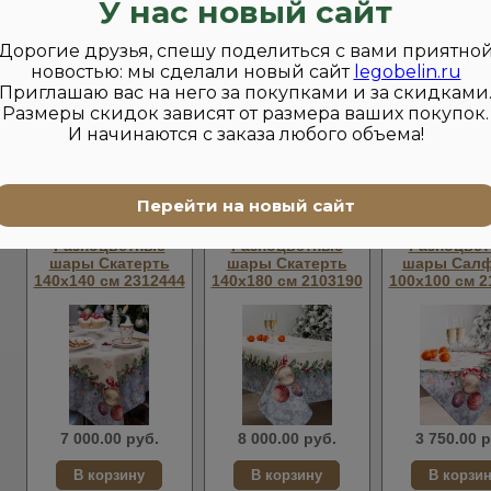
45х45 см 2101288
140х240 см 2102421
44х140 см 2
У нас новый сайт
Дорогие друзья, спешу поделиться с вами приятно
новостью: мы сделали новый сайт
legobelin.ru
Приглашаю вас на него за покупками и за скидками
Размеры скидок зависят от размера ваших покупок.
И начинаются с заказа любого объема!
1 250.00 руб.
10 500.00 руб.
2 500.00 р
Перейти на новый сайт
Разноцветные
Разноцветные
Разноцве
шары Скатерть
шары Скатерть
шары Салф
140х140 см 2312444
140х180 см 2103190
100х100 см 2
7 000.00 руб.
8 000.00 руб.
3 750.00 р