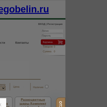
egobelin.ru
ВХОД |
Регистрация
Корзина
сти
Контакты
Товаров
0
Сумма
0
змер
Цена
Наличие
тные
Разноцветные
етка
шары Комплект
X