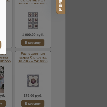
ОТЗЫВЫ
104031
салфеток 6 шт
16х16 см 2416837
й
.
уб.
1 000.00 руб.
тные
Разноцветные
етка
шары Салфетка
101555
16х16 см 2416838
уб.
175.00 руб.