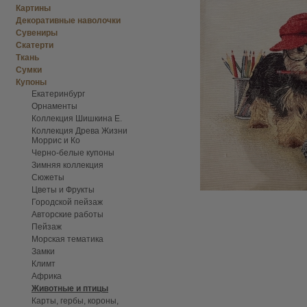
Картины
Декоративные наволочки
Сувениры
Скатерти
Ткань
Сумки
Купоны
Екатеринбург
Орнаменты
Коллекция Шишкина Е.
Коллекция Древа Жизни
Моррис и Ко
Черно-белые купоны
Зимняя коллекция
Сюжеты
Цветы и Фрукты
Городской пейзаж
Авторские работы
Пейзаж
Морская тематика
Замки
Климт
Африка
Животные и птицы
Карты, гербы, короны,