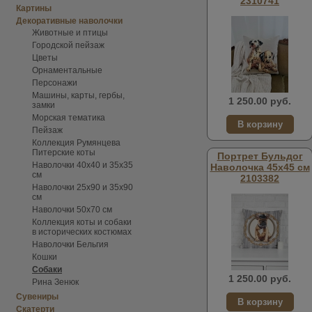
2310741
Картины
Декоративные наволочки
Животные и птицы
Городской пейзаж
Цветы
Орнаментальные
Персонажи
Машины, карты, гербы,
1 250.00 руб.
замки
Морская тематика
Пейзаж
Коллекция Румянцева
Питерские коты
Портрет Бульдог
Наволочки 40х40 и 35х35
Наволочка 45х45 см
см
2103382
Наволочки 25х90 и 35х90
см
Наволочки 50х70 см
Коллекция коты и собаки
в исторических костюмах
Наволочки Бельгия
Кошки
Собаки
1 250.00 руб.
Рина Зенюк
Сувениры
Скатерти