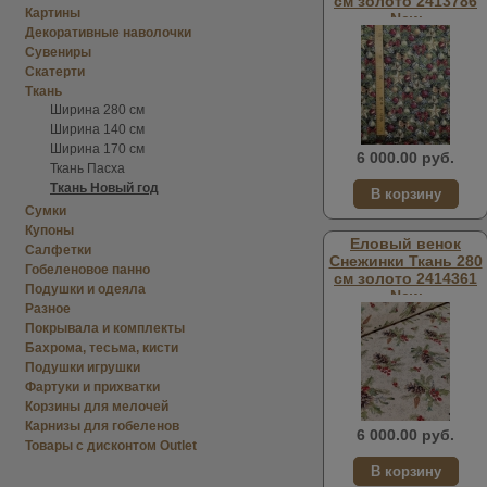
см золото 2413786
Картины
New
Декоративные наволочки
Сувениры
Скатерти
Ткань
Ширина 280 см
Ширина 140 см
Ширина 170 см
6 000.00 руб.
Ткань Пасха
Ткань Новый год
Сумки
Купоны
Еловый венок
Салфетки
Снежинки Ткань 280
Гобеленовое панно
см золото 2414361
Подушки и одеяла
New
Разное
Покрывала и комплекты
Бахрома, тесьма, кисти
Подушки игрушки
Фартуки и прихватки
Корзины для мелочей
Карнизы для гобеленов
6 000.00 руб.
Товары с дисконтом Outlet