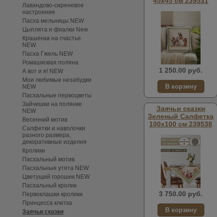
45х45 см 239531
Лавандово-сиреневое
настроение
Пасха мельницы NEW
Цыплята и фиалки New
Крашенка на счастье
NEW
Пасха Гжель NEW
Ромашковая поляна
1 250.00 руб.
А вот и я! NEW
Мои любимые незабудки
NEW
Пасхальные первоцветы
Зайчишки на полянке
Заячьи сказки
NEW
Зеленый Салфетка
Весенний мотив
100х100 см 239538
Салфетки и наволочки
разного размера,
декоративные изделия
Кролики
Пасхальный мотив
Пасхальные утята NEW
Цветущий горошек NEW
Пасхальный кролик
3 750.00 руб.
Первоклашки кролики
Принцесса клетка
Заячьи сказки