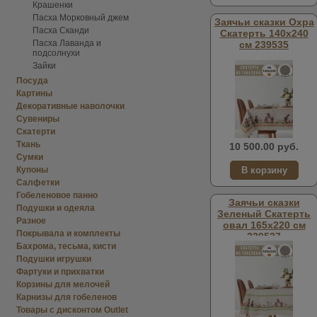
Крашенки
Пасха Морковный джем
Заячьи сказки Охра
Пасха Сканди
Скатерть 140х240
Пасха Лаванда и
см 239535
подсолнухи
Зайки
Посуда
Картины
Декоративные наволочки
Сувениры
Скатерти
Ткань
10 500.00 руб.
Сумки
Купоны
Салфетки
Гобеленовое панно
Заячьи сказки
Подушки и одеяла
Зеленый Скатерть
Разное
овал 165х220 см
Покрывала и комплекты
239537
Бахрома, тесьма, кисти
Подушки игрушки
Фартуки и прихватки
Корзины для мелочей
Карнизы для гобеленов
Товары с дисконтом Outlet