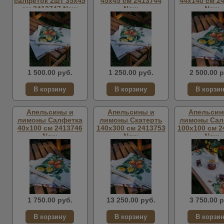
салфеток 2шт 35х45
45х45 см 2413744
44х140 см 2
см 2413747 New
New
New
1 500.00 руб.
1 250.00 руб.
2 500.00 р
Апельсины и
Апельсины и
Апельсин
лимоны Салфетка
лимоны Скатерть
лимоны Сал
40х100 см 2413746
140х300 см 2413753
100х100 см 2
New
New
New
1 750.00 руб.
13 250.00 руб.
3 750.00 р