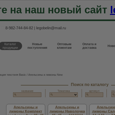
е на наш новый сайт
l
8-982-744-84-82
|
legobelin@mail.ru
Каталог
Новые
Оптовым
Оплата и
Ново
продукции
поступления
клиентам
доставка
кция текстиля Basic
/ Апельсины и лимоны New
Поиск по каталогу
название
Тематика
артикул
ра
Апельсины и
Апельсины и
Апельсин
лимоны Комплект
лимоны Наволочка
лимоны Сал