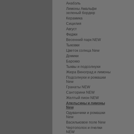
Анабэль
Лимоны Амальфи
зеленый бордюр
Керамика
Сицилия
Август
Фиджи
Весенний парк NEW
Тыковки
Цветок солнца New
Домики
Барокко
Тыквы и подсолнухи
Жюра Виноград и лимоны
Подсолнухи и ромашки
New
Гранаты NEW
Санторини NEW
Желтый пион NEW
Апельсины и лимоны
New
Одуванчики и ромашки
New
Васильковое поле New
Чертополох и пчелки
NEW