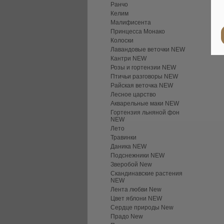
Ранчо
Келим
Малифисента
Принцесса Монако
Колоски
Лавандовые веточки NEW
Кантри NEW
Розы и гортензии NEW
Птичьи разговоры NEW
Райская веточка NEW
Лесное царство
Акварельные маки NEW
Гортензия льняной фон
NEW
Лето
Травинки
Даника NEW
Подснежники NEW
Зверобой New
Скандинавские растения
NEW
Лента любви New
Цвет яблони NEW
Сердце природы New
Прадо New