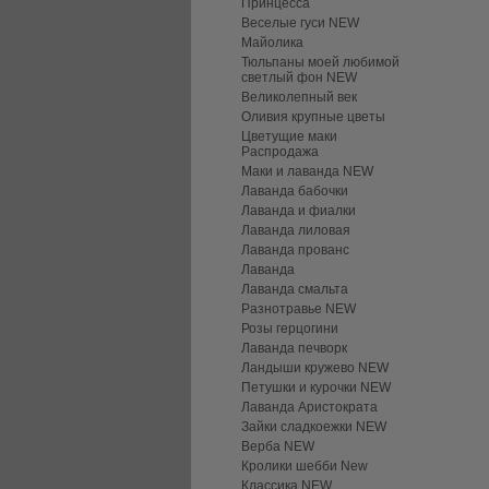
Принцесса
Веселые гуси NEW
Майолика
Тюльпаны моей любимой
светлый фон NEW
Великолепный век
Оливия крупные цветы
Цветущие маки
Распродажа
Маки и лаванда NEW
Лаванда бабочки
Лаванда и фиалки
Лаванда лиловая
Лаванда прованс
Лаванда
Лаванда смальта
Разнотравье NEW
Розы герцогини
Лаванда печворк
Ландыши кружево NEW
Петушки и курочки NEW
Лаванда Аристократа
Зайки сладкоежки NEW
Верба NEW
Кролики шебби New
Классика NEW