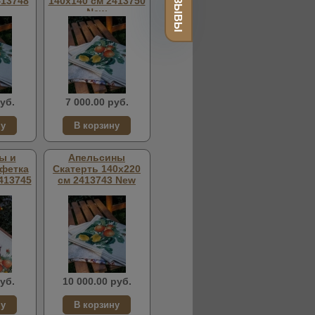
ОТЗЫВЫ
413748
140х140 см 2413750
New
уб.
7 000.00 руб.
ы и
Апельсины
фетка
Скатерть 140х220
413745
см 2413743 New
уб.
10 000.00 руб.