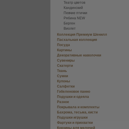
Театр цветов
Кандинский
Певчие птички
Рябина NEW
Берген
Виолет
Коллекция Премиум Шенилл
Пасхальная коллекция
Посуда
Картины
Декоративные наволочки
Сувениры
Скатерти
Ткань
Сумки
Купоны
Салфетки
Гобеленовое панно
Подушки и одеяла
Разное
Покрывала и комплекты
Бахрома, тесьма, кисти
Подушки игрушки
Фартуки и прихватки
Корзины для мелочей