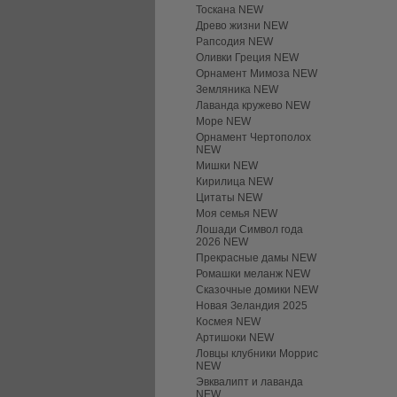
Тоскана NEW
Древо жизни NEW
Рапсодия NEW
Оливки Греция NEW
Орнамент Мимоза NEW
Земляника NEW
Лаванда кружево NEW
Море NEW
Орнамент Чертополох
NEW
Мишки NEW
Кирилица NEW
Цитаты NEW
Моя семья NEW
Лошади Символ года
2026 NEW
Прекрасные дамы NEW
Ромашки меланж NEW
Сказочные домики NEW
Новая Зеландия 2025
Космея NEW
Артишоки NEW
Ловцы клубники Моррис
NEW
Эвквалипт и лаванда
NEW