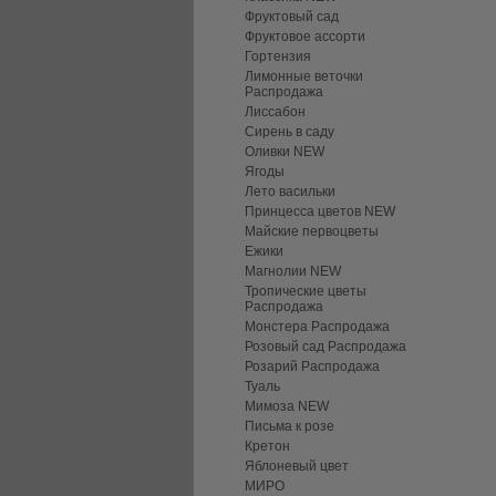
Фруктовый сад
Фруктовое ассорти
Гортензия
Лимонные веточки
Распродажа
Лиссабон
Сирень в саду
Оливки NEW
Ягоды
Лето васильки
Принцесса цветов NEW
Майские первоцветы
Ежики
Магнолии NEW
Тропические цветы
Распродажа
Монстера Распродажа
Розовый сад Распродажа
Розарий Распродажа
Туаль
Мимоза NEW
Письма к розе
Кретон
Яблоневый цвет
МИРО