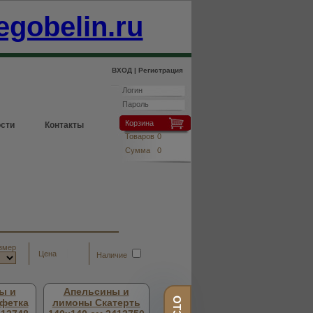
egobelin.ru
ВХОД |
Регистрация
Корзина
сти
Контакты
Товаров
0
Сумма
0
змер
Цена
Наличие
ы и
Апельсины и
фетка
лимоны Скатерть