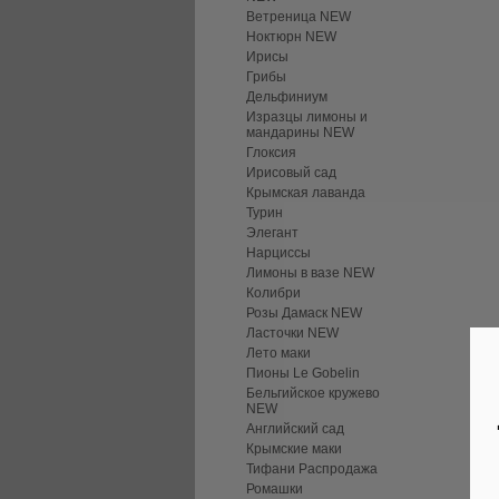
Ветреница NEW
Ноктюрн NEW
Ирисы
Грибы
Дельфиниум
Изразцы лимоны и
мандарины NEW
Глоксия
Ирисовый сад
Крымская лаванда
Турин
Элегант
Нарциссы
Лимоны в вазе NEW
Колибри
Розы Дамаск NEW
Ласточки NEW
Лето маки
Пионы Le Gobelin
Бельгийское кружево
NEW
Английский сад
Крымские маки
Тифани Распродажа
Ромашки