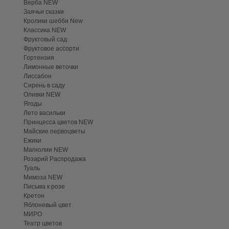
Верба NEW
Заячьи сказки
Кролики шебби New
Классика NEW
Фруктовый сад
Фруктовое ассорти
Гортензия
Лимонные веточки
Лиссабон
Сирень в саду
Оливки NEW
Ягоды
Лето васильки
Принцесса цветов NEW
Майские первоцветы
Ежики
Магнолии NEW
Розарий Распродажа
Туаль
Мимоза NEW
Письма к розе
Кретон
Яблоневый цвет
МИРО
Театр цветов