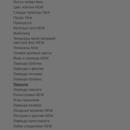
Лента любви New
Цвет яблони NEW
Сердце природы New
Прадо New
Принцесса
Веселые гуси NEW
Майолика
Тюльпаны моей любимой
светлый фон NEW
Тюльпаны New
Оливия крупные цветы
Маки и лаванда NEW
Лаванда бабочки
Лаванда и фиалки
Лаванда лиловая
Лаванда прованс
Лаванда
Лаванда смальта
Разнотравье NEW
Розы герцогини
Лаванда печворк
Ландыши кружево NEW
Петушки и курочки NEW
Лаванда Аристократа
Зайки сладкоежки NEW