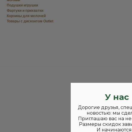
молнии
Подушки игрушки
Фартуки и прихватки
Корзины для мелочей
Товары с дисконтом Outlet
У нас
Дорогие друзья, спе
новостью: мы сде
Приглашаю вас на не
Размеры скидок зави
И начинаются 