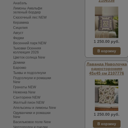
2106338
Анабэль
Лимоны Амальфи
зеленый бордюр
Сказочный лес NEW
Керамика
Сицилия
Август
Фиджи
1 250.00 руб.
Весенний парк NEW
Тыковки Осенняя
коллекция 2026
Цветок солнца New
Домики
Лаванда Наволочка
Барокко
односторонняя
Тыквы и подсолнухи
45х45 см 2107776
Подсолнухи и ромашки
New
Гранаты NEW
Неженка New
Санторини NEW
Желтый пион NEW
Апельсины и лимоны New
Одуванчики и ромашки
1 250.00 руб.
New
Васильковое поле New
Чертополох и пчелки