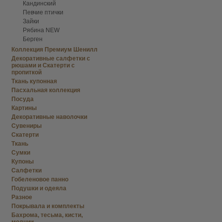
Кандинский
Певчие птички
Зайки
Рябина NEW
Берген
Коллекция Премиум Шенилл
Декоративные салфетки с
рюшами и Скатерти с
пропиткой
Ткань купонная
Пасхальная коллекция
Посуда
Картины
Декоративные наволочки
Сувениры
Скатерти
Ткань
Сумки
Купоны
Салфетки
Гобеленовое панно
Подушки и одеяла
Разное
Покрывала и комплекты
Бахрома, тесьма, кисти,