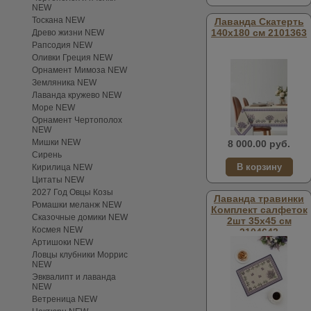
NEW
Тоскана NEW
Лаванда Скатерть
140х180 см 2101363
Древо жизни NEW
Рапсодия NEW
Оливки Греция NEW
Орнамент Мимоза NEW
Земляника NEW
Лаванда кружево NEW
Море NEW
Орнамент Чертополох
NEW
Мишки NEW
8 000.00 руб.
Сирень
Кирилица NEW
Цитаты NEW
2027 Год Овцы Козы
Лаванда травинки
Ромашки меланж NEW
Комплект салфеток
Сказочные домики NEW
2шт 35х45 см
Космея NEW
2104643
Артишоки NEW
Ловцы клубники Моррис
NEW
Эвквалипт и лаванда
NEW
Ветреница NEW