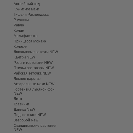
Английский сад
Крымские маки
Тифани Распродажа
Ромашки
Ранчо
Келим
Малифисента
Принцесса Монако
Колоски
Лавандовые веточки NEW
Кантри NEW
Розы и гортензии NEW
Птичьи разговоры NEW
Райская веточка NEW
Лесное царство
Акварельные маки NEW
Гортензия льняной фон
NEW
Лето
Травинки
Даника NEW
Подснежники NEW
Зверобой New
Скандинавские растения
NEW