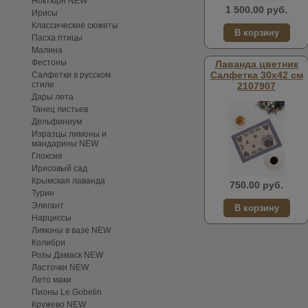
Ноктюрн NEW
1 500.00 руб.
Ирисы
Классические сюжеты
Пасха птицы
Малина
Фестоны
Лаванда цветник
Салфетка 30х42 см
Салфетки в русском
стиле
2107907
Дары лета
Танец листьев
Дельфиниум
Изразцы лимоны и
мандарины NEW
Глоксия
Ирисовый сад
Крымская лаванда
750.00 руб.
Турин
Элегант
Нарциссы
Лимоны в вазе NEW
Колибри
Розы Дамаск NEW
Ласточки NEW
Лето маки
Пионы Le Gobelin
Кружево NEW