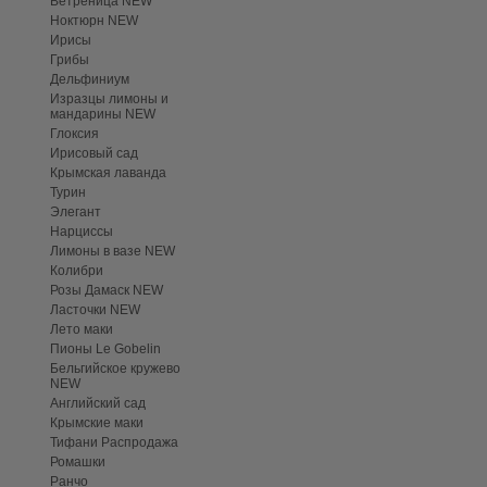
Ветреница NEW
Ноктюрн NEW
Ирисы
Грибы
Дельфиниум
Изразцы лимоны и
мандарины NEW
Глоксия
Ирисовый сад
Крымская лаванда
Турин
Элегант
Нарциссы
Лимоны в вазе NEW
Колибри
Розы Дамаск NEW
Ласточки NEW
Лето маки
Пионы Le Gobelin
Бельгийское кружево
NEW
Английский сад
Крымские маки
Тифани Распродажа
Ромашки
Ранчо