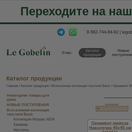
Переходите на на
8-982-744-84-82
|
lego
Каталог
Новые
О нас
продукции
поступлен
Каталог продукции
Главная
/
Каталог продукции
/
Всесезонная коллекция текстиля Basic
/ Орнамент 
Новогодние товары для
дома
название
НОВЫЕ ПОСТУПЛЕНИЯ
Всесезонная коллекция
текстиля Basic
Коллекция Моррис NEW
Орнамент мимоза
Ежевика
Наволочка 45х45 см
Маслины