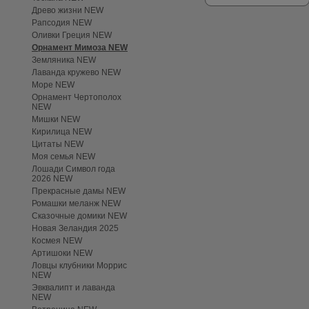
Древо жизни NEW
Рапсодия NEW
Оливки Греция NEW
Орнамент Мимоза NEW
Земляника NEW
Лаванда кружево NEW
Море NEW
Орнамент Чертополох
NEW
Мишки NEW
Кирилица NEW
Цитаты NEW
Моя семья NEW
Лошади Символ года
2026 NEW
Прекрасные дамы NEW
Ромашки меланж NEW
Сказочные домики NEW
Новая Зеландия 2025
Космея NEW
Артишоки NEW
Ловцы клубники Моррис
NEW
Эвквалипт и лаванда
NEW