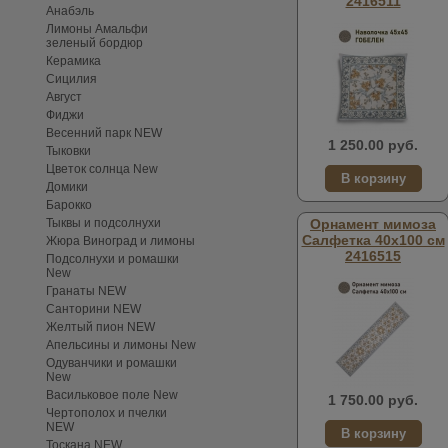
2416511
Анабэль
Лимоны Амальфи
зеленый бордюр
Керамика
Сицилия
Август
Фиджи
Весенний парк NEW
1 250.00 руб.
Тыковки
Цветок солнца New
Домики
Барокко
Тыквы и подсолнухи
Орнамент мимоза
Салфетка 40х100 см
Жюра Виноград и лимоны
2416515
Подсолнухи и ромашки
New
Гранаты NEW
Санторини NEW
Желтый пион NEW
Апельсины и лимоны New
Одуванчики и ромашки
New
Васильковое поле New
1 750.00 руб.
Чертополох и пчелки
NEW
Тоскана NEW