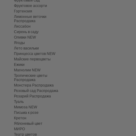
Фруктовый сад
Фруктовое ассорти
Гортензия
Лимонные веточки
Распродажа
Лиссабон
Сирень в саду
Оливки NEW
Ягоды
Лето васильки
Принцесса цветов NEW
Майские первоцветы
Ежики
Магнолии NEW
Тропические цветы
Распродажа
Монстера Распродажа
Розовый сад Распродажа
Розарий Распродажа
Туаль
Мимоза NEW
Письма к розе
Кретон
Яблоневый цвет
МИРО
Театр цветов