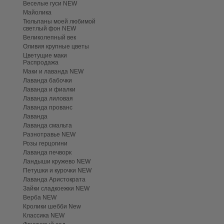
Веселые гуси NEW
Майолика
Тюльпаны моей любимой
светлый фон NEW
Великолепный век
Оливия крупные цветы
Цветущие маки
Распродажа
Маки и лаванда NEW
Лаванда бабочки
Лаванда и фиалки
Лаванда лиловая
Лаванда прованс
Лаванда
Лаванда смальта
Разнотравье NEW
Розы герцогини
Лаванда печворк
Ландыши кружево NEW
Петушки и курочки NEW
Лаванда Аристократа
Зайки сладкоежки NEW
Верба NEW
Кролики шебби New
Классика NEW