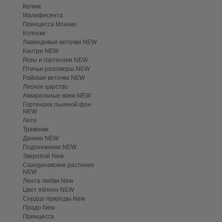
Келим
Малифисента
Принцесса Монако
Колоски
Лавандовые веточки NEW
Кантри NEW
Розы и гортензии NEW
Птичьи разговоры NEW
Райская веточка NEW
Лесное царство
Акварельные маки NEW
Гортензия льняной фон
NEW
Лето
Травинки
Даника NEW
Подснежники NEW
Зверобой New
Скандинавские растения
NEW
Лента любви New
Цвет яблони NEW
Сердце природы New
Прадо New
Принцесса