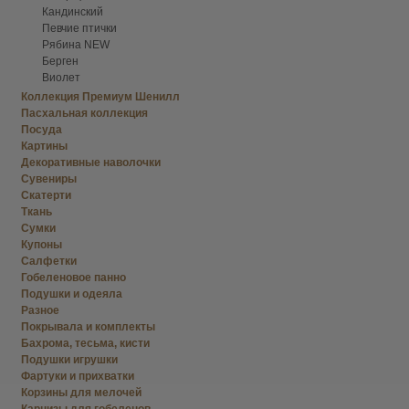
Кандинский
Певчие птички
Рябина NEW
Берген
Виолет
Коллекция Премиум Шенилл
Пасхальная коллекция
Посуда
Картины
Декоративные наволочки
Сувениры
Скатерти
Ткань
Сумки
Купоны
Салфетки
Гобеленовое панно
Подушки и одеяла
Разное
Покрывала и комплекты
Бахрома, тесьма, кисти
Подушки игрушки
Фартуки и прихватки
Корзины для мелочей