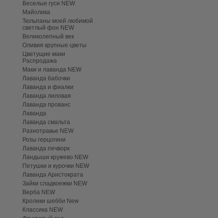
Веселые гуси NEW
Майолика
Тюльпаны моей любимой
светлый фон NEW
Великолепный век
Оливия крупные цветы
Цветущие маки
Распродажа
Маки и лаванда NEW
Лаванда бабочки
Лаванда и фиалки
Лаванда лиловая
Лаванда прованс
Лаванда
Лаванда смальта
Разнотравье NEW
Розы герцогини
Лаванда печворк
Ландыши кружево NEW
Петушки и курочки NEW
Лаванда Аристократа
Зайки сладкоежки NEW
Верба NEW
Кролики шебби New
Классика NEW