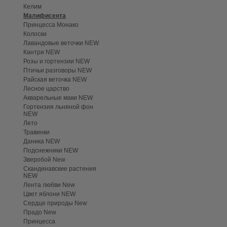
Келим
Малифисента
Принцесса Монако
Колоски
Лавандовые веточки NEW
Кантри NEW
Розы и гортензии NEW
Птичьи разговоры NEW
Райская веточка NEW
Лесное царство
Акварельные маки NEW
Гортензия льняной фон
NEW
Лето
Травинки
Даника NEW
Подснежники NEW
Зверобой New
Скандинавские растения
NEW
Лента любви New
Цвет яблони NEW
Сердце природы New
Прадо New
Принцесса