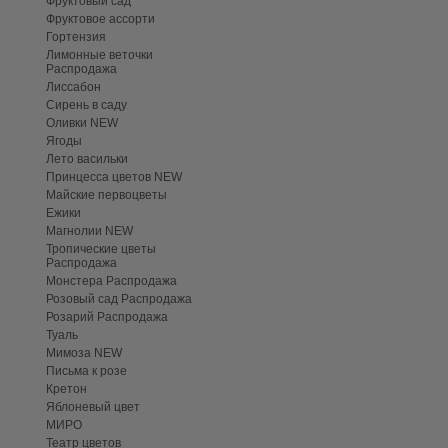
Фруктовый сад
Фруктовое ассорти
Гортензия
Лимонные веточки
Распродажа
Лиссабон
Сирень в саду
Оливки NEW
Ягоды
Лето васильки
Принцесса цветов NEW
Майские первоцветы
Ежики
Магнолии NEW
Тропические цветы
Распродажа
Монстера Распродажа
Розовый сад Распродажа
Розарий Распродажа
Туаль
Мимоза NEW
Письма к розе
Кретон
Яблоневый цвет
МИРО
Театр цветов