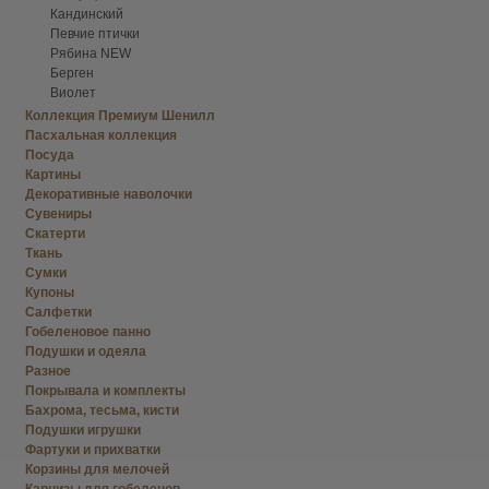
Кандинский
Певчие птички
Рябина NEW
Берген
Виолет
Коллекция Премиум Шенилл
Пасхальная коллекция
Посуда
Картины
Декоративные наволочки
Сувениры
Скатерти
Ткань
Сумки
Купоны
Салфетки
Гобеленовое панно
Подушки и одеяла
Разное
Покрывала и комплекты
Бахрома, тесьма, кисти
Подушки игрушки
Фартуки и прихватки
Корзины для мелочей