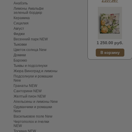
2107367
Анабэль
Лимоны Амальфи
зеленый бордюр
Керамика
Сицилия
Август
Фиджи
Весенний парк NEW
1 250.00 руб.
Тыковки
Цветок солнца New
Домики
Барокко
Тыквы и подсолнухи
Жюра Виноград и лимоны
Подсолнухи и ромашки
New
Гранаты NEW
Санторини NEW
Желтый пион NEW
Апельсины и лимоны New
Одуванчики и ромашки
New
Васильковое поле New
Чертополох и пчелки
NEW
Тоскана NEW