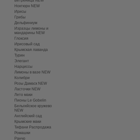
Ветреница NEW
Ноктюрн NEW
Ирисы
Грибы
Дельфиниум
Изразцы лимоны и
мандарины NEW
Глоксия
Ирисовый сад
Крымская лаванда
Турин
Элегант
Нарциссы
Лимоны в вазе NEW
Колибри
Розы Дамаск NEW
Ласточки NEW
Лето маки
Пионы Le Gobelin
Бельгийское кружево
NEW
Английский сад
Крымские маки
Тифани Распродажа
Ромашки
Ранчо