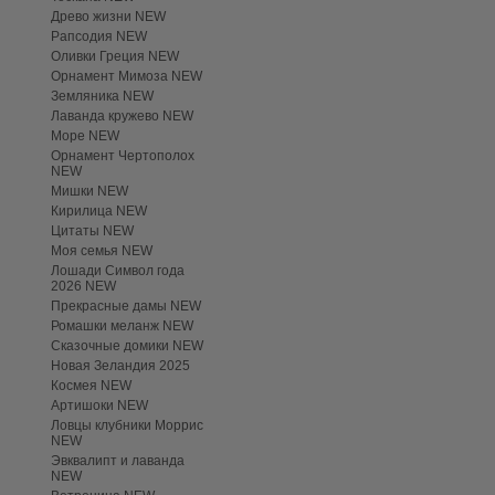
Древо жизни NEW
Рапсодия NEW
Оливки Греция NEW
Орнамент Мимоза NEW
Земляника NEW
Лаванда кружево NEW
Море NEW
Орнамент Чертополох
NEW
Мишки NEW
Кирилица NEW
Цитаты NEW
Моя семья NEW
Лошади Символ года
2026 NEW
Прекрасные дамы NEW
Ромашки меланж NEW
Сказочные домики NEW
Новая Зеландия 2025
Космея NEW
Артишоки NEW
Ловцы клубники Моррис
NEW
Эвквалипт и лаванда
NEW