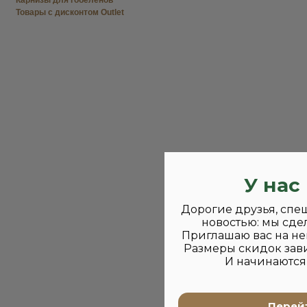
Карнизы для гобеленов
Товары с дисконтом Outlet
У нас
Дорогие друзья, спе
новостью: мы сде
Приглашаю вас на не
Размеры скидок зави
И начинаются 
Перейт