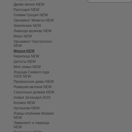
Древо жизни NEW
Рапсодия NEW
Оливки Греция NEW
Орнамент Мимоза NEW
Земляника NEW
Лаванда кружево NEW
Море NEW
Орнамент Чертополох
NEW
Мишки NEW
Кирилица NEW
Цитаты NEW
Моя семья NEW
Лошади Символ года
2026 NEW
Прекрасные дамы NEW
Ромашки меланж NEW
Сказочные домики NEW
Новая Зеландия 2025
Космея NEW
Артишоки NEW
Ловцы клубники Моррис
NEW
Эвквалипт и лаванда
NEW