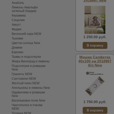
2416667 New
Анабэль
Лимоны Амальфи
зеленый бордюр
Керамика
Сицилия
Август
Фиджи
Весенний парк NEW
1 250.00 руб.
Тыковки
Цветок солнца New
Домики
Барокко
Тыквы и подсолнухи
Мишки Салфетка
40х100 см 2518967
Жюра Виноград и лимоны
б/л New
Подсолнухи и ромашки
New
Гранаты NEW
Санторини NEW
Желтый пион NEW
Апельсины и лимоны New
Одуванчики и ромашки
New
Васильковое поле New
1 750.00 руб.
Чертополох и пчелки
NEW
Тоскана NEW