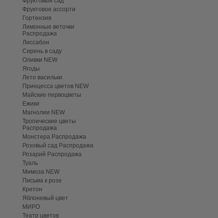
Фруктовый сад
Фруктовое ассорти
Гортензия
Лимонные веточки
Распродажа
Лиссабон
Сирень в саду
Оливки NEW
Ягоды
Лето васильки
Принцесса цветов NEW
Майские первоцветы
Ежики
Магнолии NEW
Тропические цветы
Распродажа
Монстера Распродажа
Розовый сад Распродажа
Розарий Распродажа
Туаль
Мимоза NEW
Письма к розе
Кретон
Яблоневый цвет
МИРО
Театр цветов