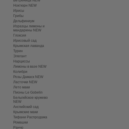
Ветреница NEW
Ноктюрн NEW
Ирисы
Грибы
Дельфиниум
Изразцы лимоны и
мандарины NEW
Глоксия
Ирисовый сад
Крымская лаванда
Турин
Элегант
Нарциссы
Лимоны в вазе NEW
Колибри
Розы Дамаск NEW
Ласточки NEW
Лето маки
Пионы Le Gobelin
Бельгийское кружево
NEW
Английский сад
Крымские маки
Тифани Распродажа
Ромашки
Ранчо