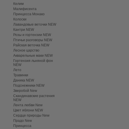
Келим
Малифисента
Принцесса Монако
Колоски
Лавандовые веточки NEW
Кантри NEW
Розы и гортензии NEW
Птичьи разговоры NEW
Райская веточка NEW
Лесное царство
Акварельные маки NEW
Гортензия льняной фон
NEW
Лето
Травинки
Даника NEW
Подснежники NEW
Зверобой New
Скандинавские растения
NEW
Лента любви New
Цвет яблони NEW
Сердце природы New
Прадо New
Принцесса