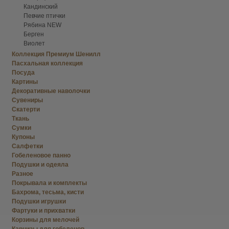
Кандинский
Певчие птички
Рябина NEW
Берген
Виолет
Коллекция Премиум Шенилл
Пасхальная коллекция
Посуда
Картины
Декоративные наволочки
Сувениры
Скатерти
Ткань
Сумки
Купоны
Салфетки
Гобеленовое панно
Подушки и одеяла
Разное
Покрывала и комплекты
Бахрома, тесьма, кисти
Подушки игрушки
Фартуки и прихватки
Корзины для мелочей