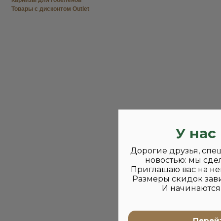
Карнизы для гобеленов
Товары с дисконтом Outlet
У нас
Дорогие друзья, спе
новостью: мы сде
Приглашаю вас на не
Размеры скидок зави
И начинаются 
Перейт