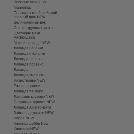
Веселые гуси NEW
Майолика
Тюльпаны моей любимой
светлый фон NEW
Великолепный век
Оливия крупные цветы
Цветущие маки
Распродажа
Маки и лаванда NEW
Лаванда бабочки
Лаванда и фиалки
Лаванда лиловая
Лаванда прованс
Лаванда
Лаванда смальта
Разнотравье NEW
Розы герцогини
Лаванда печворк
Ландыши кружево NEW
Петушки и курочки NEW
Лаванда Аристократа
Зайки сладкоежки NEW
Верба NEW
Кролики шебби New
Классика NEW