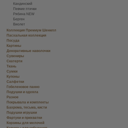
Кандинский
Певчие птички
Рябина NEW
Берген
Виолет
Коллекция Премиум Шенилл
Пасхальная коллекция
Посуда
Картины
Декоративные наволочки
Сувениры
Скатерти
Ткань
Сумки
Купоны
Салфетки
Гобеленовое панно
Подушки и одеяла
Разное
Покрывала и комплекты
Бахрома, тесьма, кисти
Подушки игрушки
Фартуки и прихватки
Корзины для мелочей