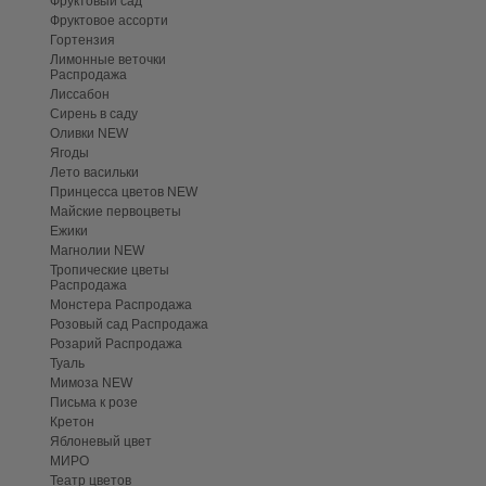
Фруктовый сад
Фруктовое ассорти
Гортензия
Лимонные веточки
Распродажа
Лиссабон
Сирень в саду
Оливки NEW
Ягоды
Лето васильки
Принцесса цветов NEW
Майские первоцветы
Ежики
Магнолии NEW
Тропические цветы
Распродажа
Монстера Распродажа
Розовый сад Распродажа
Розарий Распродажа
Туаль
Мимоза NEW
Письма к розе
Кретон
Яблоневый цвет
МИРО
Театр цветов