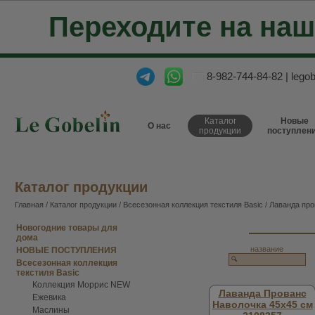
Переходите на на
8-982-744-84-82
|
lego
Каталог
Новые
О нас
продукции
поступлен
Каталог продукции
Главная
/
Каталог продукции
/
Всесезонная коллекция текстиля Basic
/ Лаванда пр
Новогодние товары для
дома
название
НОВЫЕ ПОСТУПЛЕНИЯ
Всесезонная коллекция
текстиля Basic
Коллекция Моррис NEW
Лаванда Прованс
Ежевика
Наволочка 45х45 см
Маслины