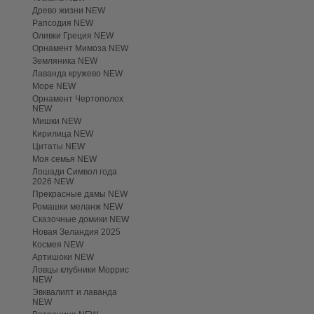
Древо жизни NEW
Рапсодия NEW
Оливки Греция NEW
Орнамент Мимоза NEW
Земляника NEW
Лаванда кружево NEW
Море NEW
Орнамент Чертополох
NEW
Мишки NEW
Кирилица NEW
Цитаты NEW
Моя семья NEW
Лошади Символ года
2026 NEW
Прекрасные дамы NEW
Ромашки меланж NEW
Сказочные домики NEW
Новая Зеландия 2025
Космея NEW
Артишоки NEW
Ловцы клубники Моррис
NEW
Эвквалипт и лаванда
NEW