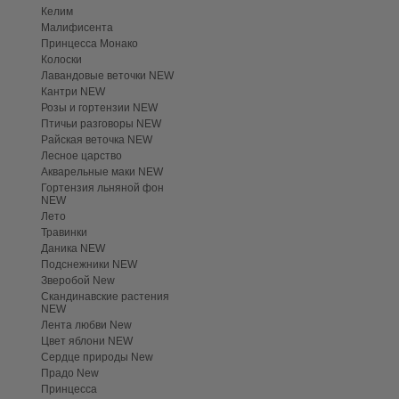
Келим
Малифисента
Принцесса Монако
Колоски
Лавандовые веточки NEW
Кантри NEW
Розы и гортензии NEW
Птичьи разговоры NEW
Райская веточка NEW
Лесное царство
Акварельные маки NEW
Гортензия льняной фон
NEW
Лето
Травинки
Даника NEW
Подснежники NEW
Зверобой New
Скандинавские растения
NEW
Лента любви New
Цвет яблони NEW
Сердце природы New
Прадо New
Принцесса