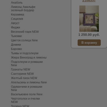
2108357
Анабэль
Лимоны Амальфи
зеленый бордюр
Керамика
Сицилия
Август
Фиджи
Весенний парк NEW
1 250.00 руб.
Тыковки
Цветок солнца New
Домики
Барокко
Тыквы и подсолнухи
Жюра Виноград и лимоны
Подсолнухи и ромашки
New
Гранаты NEW
Санторини NEW
Желтый пион NEW
Апельсины и лимоны New
Одуванчики и ромашки
New
Васильковое поле New
Чертополох и пчелки
NEW
Тоскана NEW