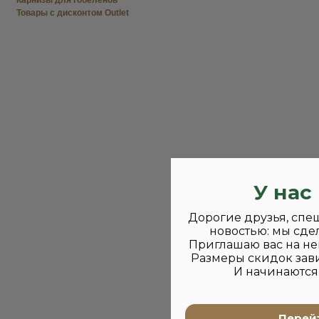
Карнизы для гобеленов
Товары с дисконтом Outlet
У нас
Дорогие друзья, спе
новостью: мы сде
Приглашаю вас на не
Размеры скидок зави
И начинаются 
Перейт