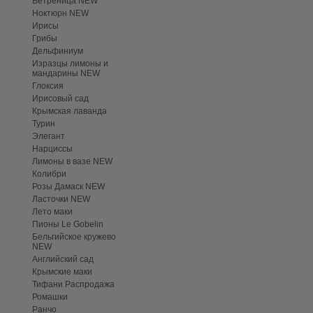
Ветреница NEW
Ноктюрн NEW
Ирисы
Грибы
Дельфиниум
Изразцы лимоны и
мандарины NEW
Глоксия
Ирисовый сад
Крымская лаванда
Турин
Элегант
Нарциссы
Лимоны в вазе NEW
Колибри
Розы Дамаск NEW
Ласточки NEW
Лето маки
Пионы Le Gobelin
Бельгийское кружево
NEW
Английский сад
Крымские маки
Тифани Распродажа
Ромашки
Ранчо