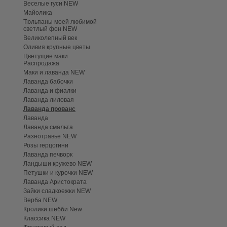
Веселые гуси NEW
Майолика
Тюльпаны моей любимой
светлый фон NEW
Великолепный век
Оливия крупные цветы
Цветущие маки
Распродажа
Маки и лаванда NEW
Лаванда бабочки
Лаванда и фиалки
Лаванда лиловая
Лаванда прованс
Лаванда
Лаванда смальта
Разнотравье NEW
Розы герцогини
Лаванда печворк
Ландыши кружево NEW
Петушки и курочки NEW
Лаванда Аристократа
Зайки сладкоежки NEW
Верба NEW
Кролики шебби New
Классика NEW