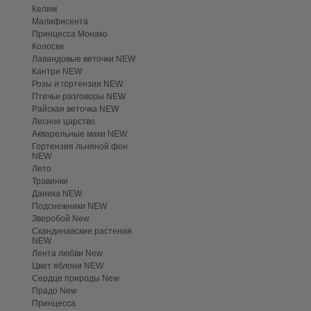
Келим
Малифисента
Принцесса Монако
Колоски
Лавандовые веточки NEW
Кантри NEW
Розы и гортензии NEW
Птичьи разговоры NEW
Райская веточка NEW
Лесное царство
Акварельные маки NEW
Гортензия льняной фон
NEW
Лето
Травинки
Даника NEW
Подснежники NEW
Зверобой New
Скандинавские растения
NEW
Лента любви New
Цвет яблони NEW
Сердце природы New
Прадо New
Принцесса