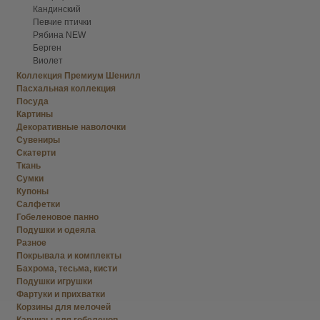
Кандинский
Певчие птички
Рябина NEW
Берген
Виолет
Коллекция Премиум Шенилл
Пасхальная коллекция
Посуда
Картины
Декоративные наволочки
Сувениры
Скатерти
Ткань
Сумки
Купоны
Салфетки
Гобеленовое панно
Подушки и одеяла
Разное
Покрывала и комплекты
Бахрома, тесьма, кисти
Подушки игрушки
Фартуки и прихватки
Корзины для мелочей