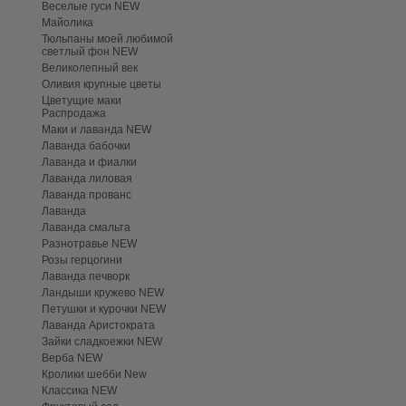
Веселые гуси NEW
Майолика
Тюльпаны моей любимой
светлый фон NEW
Великолепный век
Оливия крупные цветы
Цветущие маки
Распродажа
Маки и лаванда NEW
Лаванда бабочки
Лаванда и фиалки
Лаванда лиловая
Лаванда прованс
Лаванда
Лаванда смальта
Разнотравье NEW
Розы герцогини
Лаванда печворк
Ландыши кружево NEW
Петушки и курочки NEW
Лаванда Аристократа
Зайки сладкоежки NEW
Верба NEW
Кролики шебби New
Классика NEW