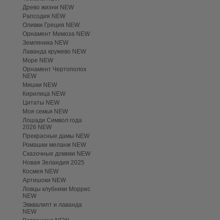
Древо жизни NEW
Рапсодия NEW
Оливки Греция NEW
Орнамент Мимоза NEW
Земляника NEW
Лаванда кружево NEW
Море NEW
Орнамент Чертополох
NEW
Мишки NEW
Кирилица NEW
Цитаты NEW
Моя семья NEW
Лошади Символ года
2026 NEW
Прекрасные дамы NEW
Ромашки меланж NEW
Сказочные домики NEW
Новая Зеландия 2025
Космея NEW
Артишоки NEW
Ловцы клубники Моррис
NEW
Эвквалипт и лаванда
NEW