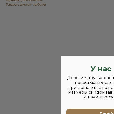
Карнизы для гобеленов
Товары с дисконтом Outlet
У нас
Дорогие друзья, спе
новостью: мы сде
Приглашаю вас на не
Размеры скидок зави
И начинаются 
Перейт