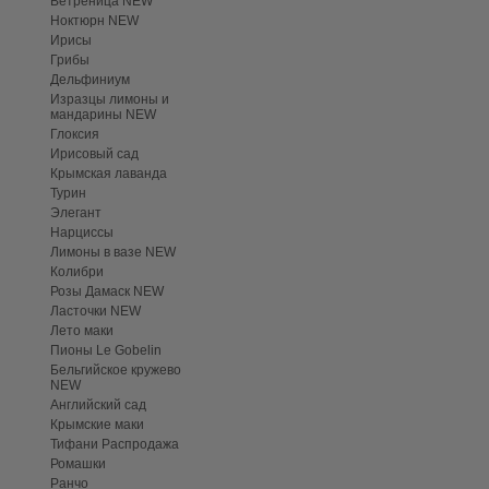
Ветреница NEW
Ноктюрн NEW
Ирисы
Грибы
Дельфиниум
Изразцы лимоны и
мандарины NEW
Глоксия
Ирисовый сад
Крымская лаванда
Турин
Элегант
Нарциссы
Лимоны в вазе NEW
Колибри
Розы Дамаск NEW
Ласточки NEW
Лето маки
Пионы Le Gobelin
Бельгийское кружево
NEW
Английский сад
Крымские маки
Тифани Распродажа
Ромашки
Ранчо