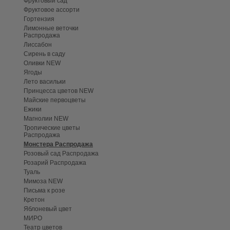
Фруктовый сад
Фруктовое ассорти
Гортензия
Лимонные веточки
Распродажа
Лиссабон
Сирень в саду
Оливки NEW
Ягоды
Лето васильки
Принцесса цветов NEW
Майские первоцветы
Ежики
Магнолии NEW
Тропические цветы
Распродажа
Монстера Распродажа
Розовый сад Распродажа
Розарий Распродажа
Туаль
Мимоза NEW
Письма к розе
Кретон
Яблоневый цвет
МИРО
Театр цветов