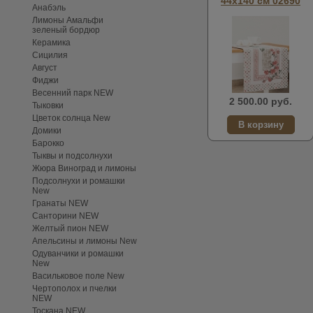
44х140 см 02690
Анабэль
Лимоны Амальфи
зеленый бордюр
Керамика
Сицилия
Август
Фиджи
Весенний парк NEW
2 500.00 руб.
Тыковки
Цветок солнца New
Домики
Барокко
Тыквы и подсолнухи
Жюра Виноград и лимоны
Подсолнухи и ромашки
New
Гранаты NEW
Санторини NEW
Желтый пион NEW
Апельсины и лимоны New
Одуванчики и ромашки
New
Васильковое поле New
Чертополох и пчелки
NEW
Тоскана NEW