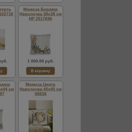
терть
Мимоза Бордюр
102716
Наволочка 38х38 см
НР 2517696
руб.
1 000.00 руб.
рдюр
Мимоза Центр
х44 см
Наволочка 45х45 см
97
08836