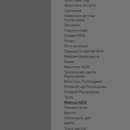
Фруктовый сад
Фруктовое ассорти
Гортензия
Лимонные веточки
Распродажа
Лиссабон
Сирень в саду
Оливки NEW
Ягоды
Лето васильки
Принцесса цветов NEW
Майские первоцветы
Ежики
Магнолии NEW
Тропические цветы
Распродажа
Монстера Распродажа
Розовый сад Распродажа
Розарий Распродажа
Туаль
Мимоза NEW
Письма к розе
Кретон
Яблоневый цвет
МИРО
Театр цветов