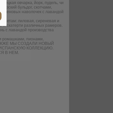
мецкая овчарка, йорк, пудель, чи
анцузский бульдог, скотчами,
гобеленовых наволочек с лавандой
о цветам: лиловая, сиреневая и
и и скатерти различных рамеров.
ань с лавандой производства
 и ромашками, пионами,
и. ТАКЖЕ МЫ СОЗДАЛИ НОВЫЙ
ИСПАНСКУЮ КОЛЛЕКЦИЮ.
Я В НЕМ.