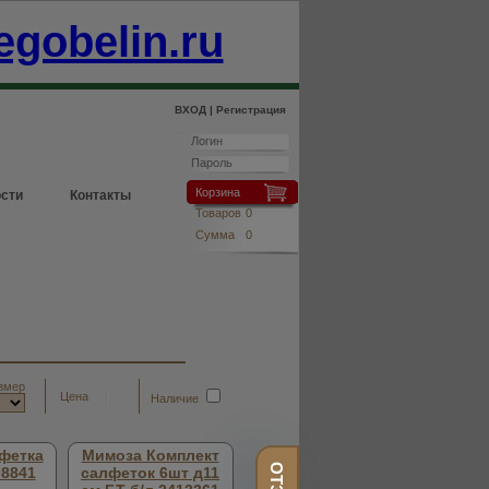
egobelin.ru
ВХОД |
Регистрация
Корзина
сти
Контакты
Товаров
0
Сумма
0
змер
Цена
Наличие
фетка
Мимоза Комплект
08841
салфеток 6шт д11