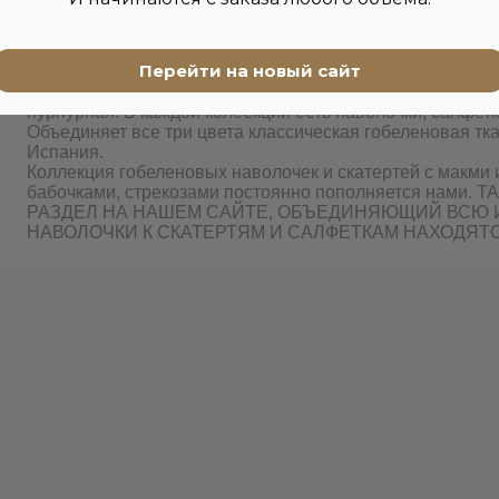
Гобеленовые наволочкки с такими породами собак, как не
хуа хуа, мопсами, таксой, корги, английский бульдог, фр
вестиками, Вы сможете найти только у нас. Коллекция 
Перейти на новый сайт
впечатляет практически вссех.
Коллекция наволочек с лавандой делится на три части п
пурпурная. В каждой колеекции есть наволочки, салфетк
Объединяет все три цвета классическая гобеленовая тк
Испания.
Коллекция гобеленовых наволочек и скатертей с макми
бабочками, стрекозами постоянно пополняется нам
РАЗДЕЛ НА НАШЕМ САЙТЕ, ОБЪЕДИНЯЮЩИЙ ВСЮ 
НАВОЛОЧКИ К СКАТЕРТЯМ И САЛФЕТКАМ НАХОДЯТС