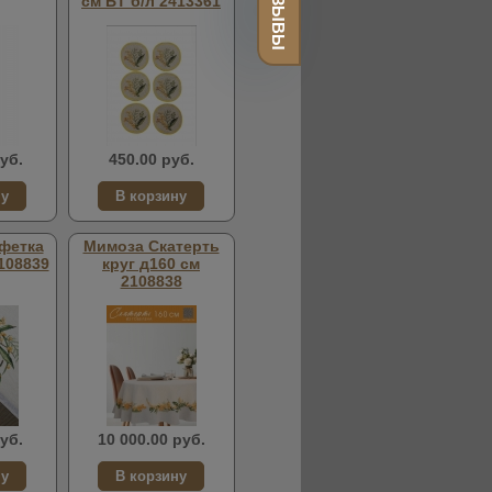
ОТЗЫВЫ
см БТ б/л 2413361
уб.
450.00 руб.
фетка
Мимоза Скатерть
108839
круг д160 см
2108838
уб.
10 000.00 руб.