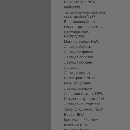
Веселые гуси NEW
Майолика
Тюльпаны моей любимой
светлый фон NEW
Великолепный век
Оливия крупные цветы
Цветущие маки
Распродажа
Маки и лаванда NEW
Лаванда бабочки
Лаванда и фиалки
Лаванда лиловая
Лаванда прованс
Лаванда
Лаванда смальта
Разнотравье NEW
Розы герцогини
Лаванда печворк
Ландыши кружево NEW
Петушки и курочки NEW
Лаванда Аристократа
Зайки сладкоежки NEW
Верба NEW
Кролики шебби New
Классика NEW