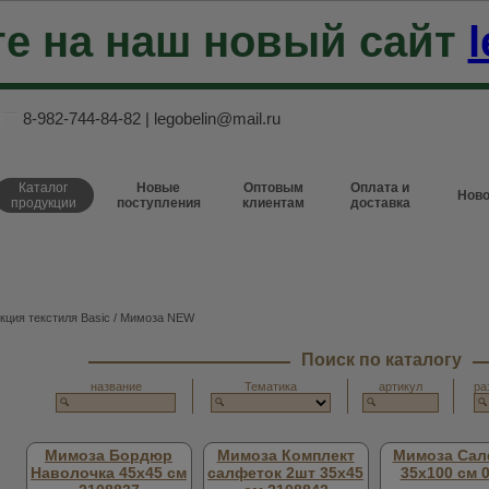
е на наш новый сайт
l
8-982-744-84-82
|
legobelin@mail.ru
Каталог
Новые
Оптовым
Оплата и
Ново
продукции
поступления
клиентам
доставка
кция текстиля Basic
/ Мимоза NEW
Поиск по каталогу
название
Тематика
артикул
ра
Мимоза Бордюр
Мимоза Комплект
Мимоза Сал
Наволочка 45х45 см
салфеток 2шт 35х45
35х100 см 