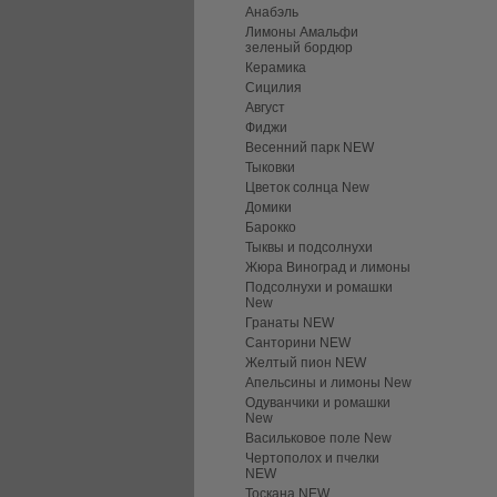
Анабэль
Лимоны Амальфи
зеленый бордюр
Керамика
Сицилия
Август
Фиджи
Весенний парк NEW
Тыковки
Цветок солнца New
Домики
Барокко
Тыквы и подсолнухи
Жюра Виноград и лимоны
Подсолнухи и ромашки
New
Гранаты NEW
Санторини NEW
Желтый пион NEW
Апельсины и лимоны New
Одуванчики и ромашки
New
Васильковое поле New
Чертополох и пчелки
NEW
Тоскана NEW