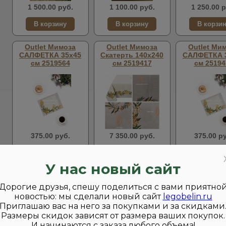
1 500.00 руб.
1 100.00 руб.
1 250.00 р
Outlet Мимоза
Outlet Мимоза
Outlet Ми
САЛФЕТКА 35х45
Скатерть 140х240
САЛФЕТКА 
см 2519564
см 2519417
см 25194
375.00 руб.
7 350.00 руб.
375.00 р
У нас новый сайт
Страницы:
1
2
Дорогие друзья, спешу поделиться с вами приятно
новостью: мы сделали новый сайт
legobelin.ru
Приглашаю вас на него за покупками и за скидками
В нашем интернет-магазине Вы можете купить красивы
Размеры скидок зависят от размера ваших покупок.
наволочки.
И начинаются с заказа любого объема!