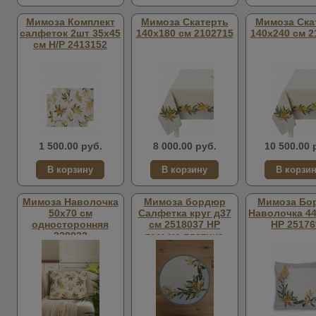
Мимоза Комплект
Мимоза Скатерть
Мимоза Ска
салфеток 2шт 35х45
140х180 см 2102715
140х240 см 2
см Н/Р 2413152
1 500.00 руб.
8 000.00 руб.
10 500.00 
Мимоза Наволочка
Мимоза бордюр
Мимоза Бо
50х70 см
Салфетка круг д37
Наволочка 44
односторонняя
см 2518037 НР
НР 25176
239933
тесьма платина