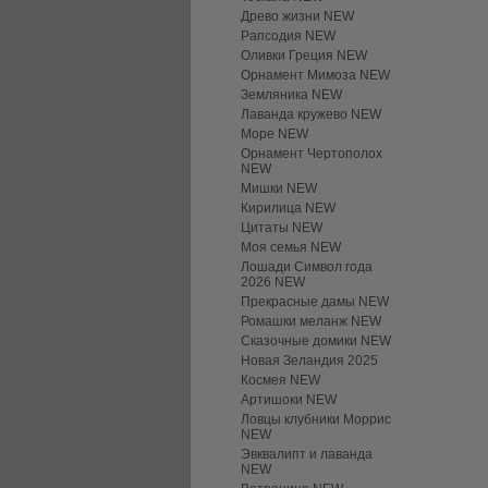
Древо жизни NEW
Рапсодия NEW
Оливки Греция NEW
Орнамент Мимоза NEW
Земляника NEW
Лаванда кружево NEW
Море NEW
Орнамент Чертополох
NEW
Мишки NEW
Кирилица NEW
Цитаты NEW
Моя семья NEW
Лошади Символ года
2026 NEW
Прекрасные дамы NEW
Ромашки меланж NEW
Сказочные домики NEW
Новая Зеландия 2025
Космея NEW
Артишоки NEW
Ловцы клубники Моррис
NEW
Эвквалипт и лаванда
NEW