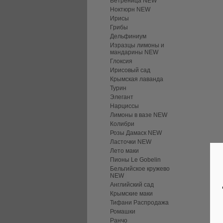
Ветреница NEW
Ноктюрн NEW
Ирисы
Грибы
Дельфиниум
Изразцы лимоны и
мандарины NEW
Глоксия
Ирисовый сад
Крымская лаванда
Турин
Элегант
Нарциссы
Лимоны в вазе NEW
Колибри
Розы Дамаск NEW
Ласточки NEW
Лето маки
Пионы Le Gobelin
Бельгийское кружево
NEW
Английский сад
Крымские маки
Тифани Распродажа
Ромашки
Ранчо