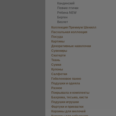
Кандинский
Певчие птички
Рябина NEW
Берген
Виолет
Коллекция Премиум Шенилл
Пасхальная коллекция
Посуда
Картины
Декоративные наволочки
Сувениры
Скатерти
Ткань
Сумки
Купоны
Салфетки
Гобеленовое панно
Подушки и одеяла
Разное
Покрывала и комплекты
Бахрома, тесьма, кисти
Подушки игрушки
Фартуки и прихватки
Корзины для мелочей