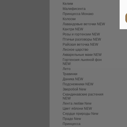
Келим
Малифисента
Принцесса Монако
Колоски
Лавандовые веточки NEW
Кантри NEW
Розы и гортензии NEW
Птичьи разговоры NEW
Райская веточка NEW
Лесное царство
Акварельные маки NEW
Гортензия льняной фон
NEW
Лето
Травинки
Даника NEW
Подснежники NEW
Зверобой New
Скандинавские растения
NEW
Лента любви New
Цвет яблони NEW
Сердце природы New
Прадо New
Принцесса