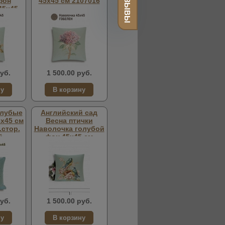
ОТЗЫВЫ
фон
45х45 см 2107016
45х45
5
уб.
1 500.00 руб.
олубые
Английский сад
х45 см
Весна птички
.стор.
Наволочка голубой
й
фон 45х45 см
2107210
уб.
1 500.00 руб.