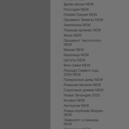
Древо жизни NEW
Рапсодия NEW
Оливки Греция NEW
Орнамент Мимоза NEW
Земляника NEW
Лаванда кружево NEW
Море NEW
Орнамент Чертополох
NEW
Мишки NEW
Кирилица NEW
Цитаты NEW
Моя семья NEW
Лошади Символ года
2026 NEW
Прекрасные дамы NEW
Ромашки меланж NEW
Сказочные домики NEW
Новая Зеландия 2025
Космея NEW
Артишоки NEW
Ловцы клубники Моррис
NEW
Эвквалипт и лаванда
NEW