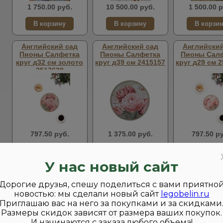
1 750.00 руб.
10 500.00 руб.
1 500.00 р
Английский сад
Английский сад
Английский
Пионы Салфетка
Пионы Салфетка
Пионы Сал
круг д32 см золото
круг д39 см 2415157
круг д29 см 
2517630
797.50 руб.
1 375.00 руб.
797.50 р
У нас новый сайт
Страницы:
1
2
3
Дорогие друзья, спешу поделиться с вами приятно
новостью: мы сделали новый сайт
legobelin.ru
Приглашаю вас на него за покупками и за скидками
Размеры скидок зависят от размера ваших покупок.
И начинаются с заказа любого объема!