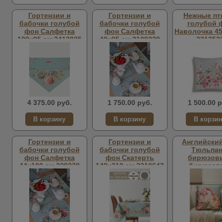
Гортензии и
Гортензии и
Нежные пт
бабочки голубой
бабочки голубой
голубой 
фон Салфетка
фон Салфетка
Наволочка 45
100х95 см 2413935
40х95 см 2109339
231252
4 375.00 руб.
1 750.00 руб.
1 500.00 р
Гортензии и
Гортензии и
Английский
бабочки голубой
бабочки голубой
Тюльпа
фон Салфетка
фон Скатерть
бирюзов
44х100 см 239338
140х210 см 2310643
бирюзов
Наволочка 45
251718