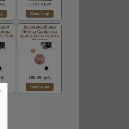
уб.
1 375.00 руб.
 сад
Английский сад
фетка
Пионы Салфетка
2517728
круг д33 см золото
2520095
уб.
798.00 руб.
X
й
.