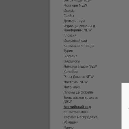
Ветреница NEW
Ноктюрн NEW
Ирисы
Грибы
Дельфиниум
Изразцы лимоны и
мандарины NEW
Глоксия
Ирисовый сад
Крымская лаванда
Турин
Элегант
Нарциссы
Лимоны в вазе NEW
Колибри
Розы Дамаск NEW
Ласточки NEW
Лето маки
Пионы Le Gobelin
Бельгийское кружево
NEW
Английский сад
Крымские маки
Тифани Распродажа
Ромашки
Ранчо