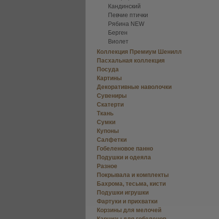
Кандинский
Певчие птички
Рябина NEW
Берген
Виолет
Коллекция Премиум Шенилл
Пасхальная коллекция
Посуда
Картины
Декоративные наволочки
Сувениры
Скатерти
Ткань
Сумки
Купоны
Салфетки
Гобеленовое панно
Подушки и одеяла
Разное
Покрывала и комплекты
Бахрома, тесьма, кисти
Подушки игрушки
Фартуки и прихватки
Корзины для мелочей