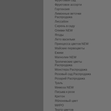
Фруктовый сад
Фруктовое ассорти
Гортензия
Лимонные веточки
Распродажа
Лиссабон
Сирень в саду
Оливки NEW
Ягоды
Лето васильки
Принцесса цветов NEW
Майские первоцветы
Ежики
Магнолии NEW
Тропические цветы
Распродажа
Монстера Распродажа
Розовый сад Распродажа
Розарий Распродажа
Туаль
Мимоза NEW
Письма к розе
Кретон
Яблоневый цвет
МИРО
Театр цветов