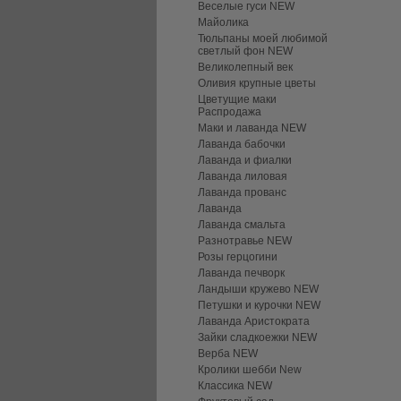
Веселые гуси NEW
Майолика
Тюльпаны моей любимой
светлый фон NEW
Великолепный век
Оливия крупные цветы
Цветущие маки
Распродажа
Маки и лаванда NEW
Лаванда бабочки
Лаванда и фиалки
Лаванда лиловая
Лаванда прованс
Лаванда
Лаванда смальта
Разнотравье NEW
Розы герцогини
Лаванда печворк
Ландыши кружево NEW
Петушки и курочки NEW
Лаванда Аристократа
Зайки сладкоежки NEW
Верба NEW
Кролики шебби New
Классика NEW