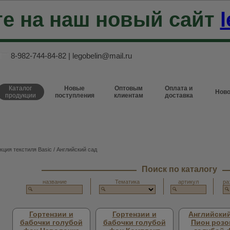
е на наш новый сайт
l
8-982-744-84-82
|
legobelin@mail.ru
Каталог
Новые
Оптовым
Оплата и
Ново
продукции
поступления
клиентам
доставка
кция текстиля Basic
/ Английский сад
Поиск по каталогу
название
Тематика
артикул
ра
Гортензии и
Гортензии и
Английский
бабочки голубой
бабочки голубой
Пион роз