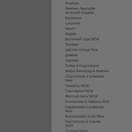
Анабэль
Лимоны Амальфи
зеленый бордюр
Керамика
Сицилия
Август
Фиджи
Весенний парк NEW
Тыковки
Цветок солнца New
Домики
Барокко
Тыквы и подсолнухи
Жюра Виноград и лимоны
Подсолнухи и ромашки
New
Гранаты NEW
Санторини NEW
Желтый пион NEW
Апельсины и лимоны New
Одуванчики и ромашки
New
Васильковое поле New
Чертополох и пчелки
NEW
Тоскана NEW