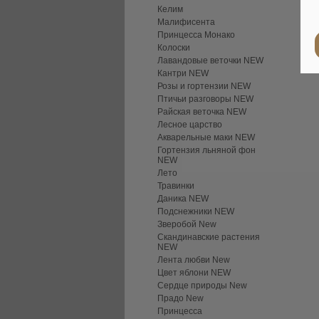
Келим
Малифисента
Принцесса Монако
Колоски
Лавандовые веточки NEW
Кантри NEW
Розы и гортензии NEW
Птичьи разговоры NEW
Райская веточка NEW
Лесное царство
Акварельные маки NEW
Гортензия льняной фон
NEW
Лето
Травинки
Даника NEW
Подснежники NEW
Зверобой New
Скандинавские растения
NEW
Лента любви New
Цвет яблони NEW
Сердце природы New
Прадо New
Принцесса