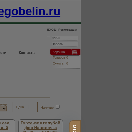
egobelin.ru
ВХОД |
Регистрация
Корзина
сти
Контакты
Товаров
0
Сумма
0
змер
Цена
Наличие
 сад
Гортензия голубой
овый
фон Наволочка