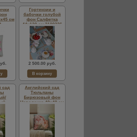
ички
Гортензии и
фон
бабочки голубой
х45 см
фон Салфетка
2
44х130 см 2109336
уб.
2 500.00 руб.
 сад
Английский сад
ны
Тюльпаны
ый/
Бирюзовый фон
ый
Наволочка 40х40 см
х45 см
2517183
4