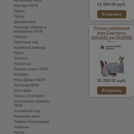
Ветреница NEW
12 500.00 руб.
Ноктюрн NEW
Ирисы
Грибы
Дельфиниум
Изразцы лимоны и
Птицы небесный
мандарины NEW
фон Скатерть
Глоксия
160х220 см 2518352
New
Ирисовый сад
Крымская лаванда
Турин
Элегант
Нарциссы
Лимоны в вазе NEW
Колибри
Розы Дамаск NEW
10 250.00 руб.
Ласточки NEW
Лето маки
Пионы Le Gobelin
Бельгийское кружево
NEW
Английский сад
Крымские маки
Тифани Распродажа
Ромашки
Ранчо