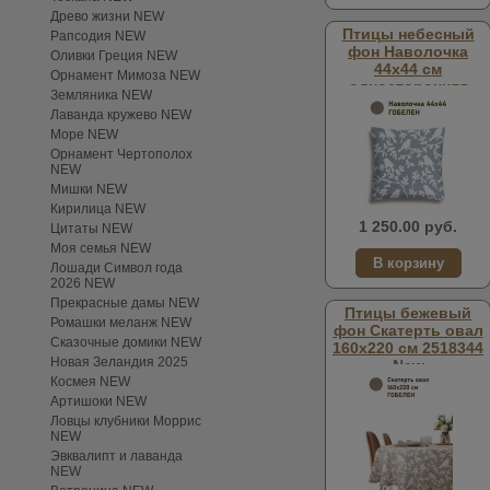
Древо жизни NEW
Птицы небесный
Рапсодия NEW
фон Наволочка
Оливки Греция NEW
44х44 см
Орнамент Мимоза NEW
односторонняя
Земляника NEW
2518353 New
Лаванда кружево NEW
Море NEW
Орнамент Чертополох
NEW
Мишки NEW
Кирилица NEW
1 250.00 руб.
Цитаты NEW
Моя семья NEW
Лошади Символ года
2026 NEW
Прекрасные дамы NEW
Птицы бежевый
Ромашки меланж NEW
фон Скатерть овал
Сказочные домики NEW
160х220 см 2518344
Новая Зеландия 2025
New
Космея NEW
Артишоки NEW
Ловцы клубники Моррис
NEW
Эвквалипт и лаванда
NEW