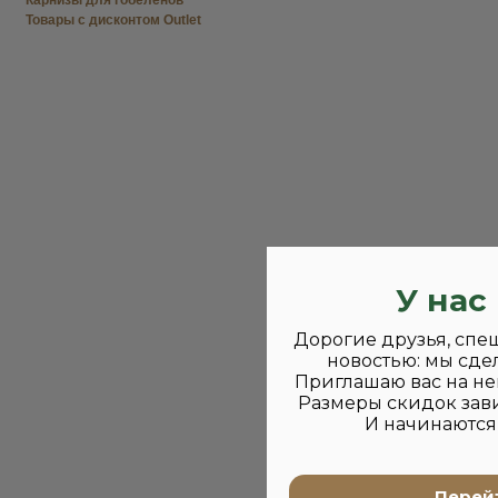
Карнизы для гобеленов
Товары с дисконтом Outlet
У нас
Дорогие друзья, спе
новостью: мы сде
Приглашаю вас на не
Размеры скидок зави
И начинаются 
Перейт