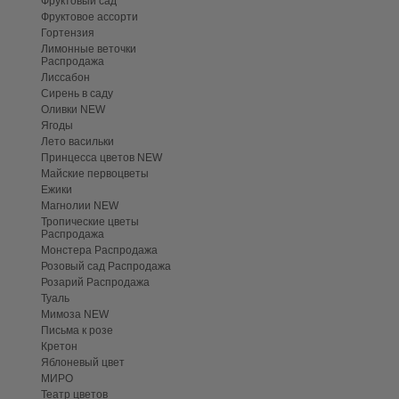
Фруктовый сад
Фруктовое ассорти
Гортензия
Лимонные веточки
Распродажа
Лиссабон
Сирень в саду
Оливки NEW
Ягоды
Лето васильки
Принцесса цветов NEW
Майские первоцветы
Ежики
Магнолии NEW
Тропические цветы
Распродажа
Монстера Распродажа
Розовый сад Распродажа
Розарий Распродажа
Туаль
Мимоза NEW
Письма к розе
Кретон
Яблоневый цвет
МИРО
Театр цветов