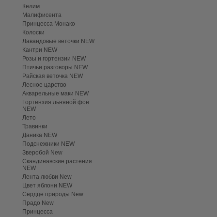
Келим
Малифисента
Принцесса Монако
Колоски
Лавандовые веточки NEW
Кантри NEW
Розы и гортензии NEW
Птичьи разговоры NEW
Райская веточка NEW
Лесное царство
Акварельные маки NEW
Гортензия льняной фон
NEW
Лето
Травинки
Даника NEW
Подснежники NEW
Зверобой New
Скандинавские растения
NEW
Лента любви New
Цвет яблони NEW
Сердце природы New
Прадо New
Принцесса