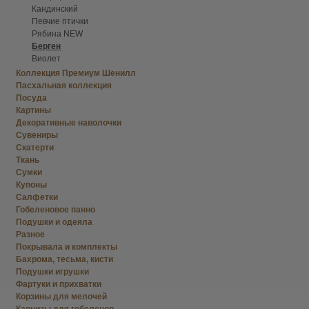
Кандинский
Певчие птички
Рябина NEW
Берген
Виолет
Коллекция Премиум Шенилл
Пасхальная коллекция
Посуда
Картины
Декоративные наволочки
Сувениры
Скатерти
Ткань
Сумки
Купоны
Салфетки
Гобеленовое панно
Подушки и одеяла
Разное
Покрывала и комплекты
Бахрома, тесьма, кисти
Подушки игрушки
Фартуки и прихватки
Корзины для мелочей