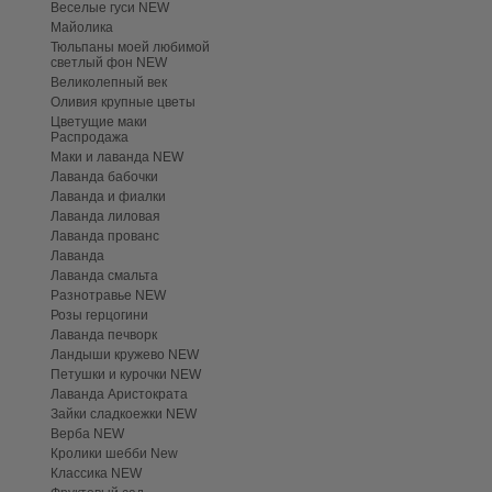
Веселые гуси NEW
Майолика
Тюльпаны моей любимой
светлый фон NEW
Великолепный век
Оливия крупные цветы
Цветущие маки
Распродажа
Маки и лаванда NEW
Лаванда бабочки
Лаванда и фиалки
Лаванда лиловая
Лаванда прованс
Лаванда
Лаванда смальта
Разнотравье NEW
Розы герцогини
Лаванда печворк
Ландыши кружево NEW
Петушки и курочки NEW
Лаванда Аристократа
Зайки сладкоежки NEW
Верба NEW
Кролики шебби New
Классика NEW