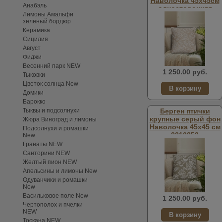
Наволочка 45х45см
Анабэль
односторонняя
Лимоны Амальфи
239937
зеленый бордюр
Керамика
Сицилия
Август
Фиджи
Весенний парк NEW
1 250.00 руб.
Тыковки
Цветок солнца New
Домики
Барокко
Тыквы и подсолнухи
Берген птички
крупные серый фон
Жюра Виноград и лимоны
Наволочка 45х45 см
Подсолнухи и ромашки
2310853
New
односторонняя
Гранаты NEW
Санторини NEW
Желтый пион NEW
Апельсины и лимоны New
Одуванчики и ромашки
New
Васильковое поле New
1 250.00 руб.
Чертополох и пчелки
NEW
Тоскана NEW