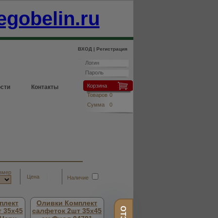
egobelin.ru
ВХОД |
Регистрация
Корзина
сти
Контакты
Товаров
0
Сумма
0
змер
Цена
Наличие
плект
Оливки Комплект
 35х45
салфеток 2шт 35х45