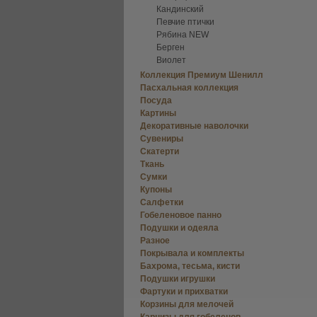
Кандинский
Певчие птички
Рябина NEW
Берген
Виолет
Коллекция Премиум Шенилл
Пасхальная коллекция
Посуда
Картины
Декоративные наволочки
Сувениры
Скатерти
Ткань
Сумки
Купоны
Салфетки
Гобеленовое панно
Подушки и одеяла
Разное
Покрывала и комплекты
Бахрома, тесьма, кисти
Подушки игрушки
Фартуки и прихватки
Корзины для мелочей