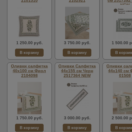
2101510
2102921
см 2517392
NEW
1 250.00 руб.
3 750.00 руб.
1 500.00 р
Оливки салфетка
Оливки Салфетка
Оливки сал
40х100 см Фиол
44х155 см Черн
44х140 см 
2104098
2517364 NEW
01508
1 750.00 руб.
3 000.00 руб.
2 500.00 р