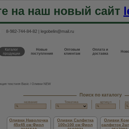
е на наш новый сайт
l
8-982-744-84-82
|
legobelin@mail.ru
Каталог
Новые
Оптовым
Оплата и
Ново
продукции
поступления
клиентам
доставка
кция текстиля Basic
/ Оливки NEW
Поиск по каталогу
название
Тематика
артикул
ра
Оливки Наволочка
Оливки Салфетка
Оливки Ком
45х45 см Фиол
100х100 см Фиол
салфеток 2шт