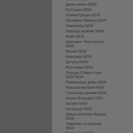
Древо жизни NEW
Рапсодия NEW
Оливки Греция NEW
Орнамент Мимоза NEW
Земляника NEW
Лаванда кружево NEW
Море NEW
Орнамент Чертополох
NEW
Мишки NEW
Кирилица NEW
Цитаты NEW
Моя семья NEW
Лошади Символ года
2026 NEW
Прекрасные дамы NEW
Ромашки меланж NEW
Сказочные домики NEW
Новая Зеландия 2025
Космея NEW
Артишоки NEW
Ловцы клубники Моррис
NEW
Эвквалипт и лаванда
NEW