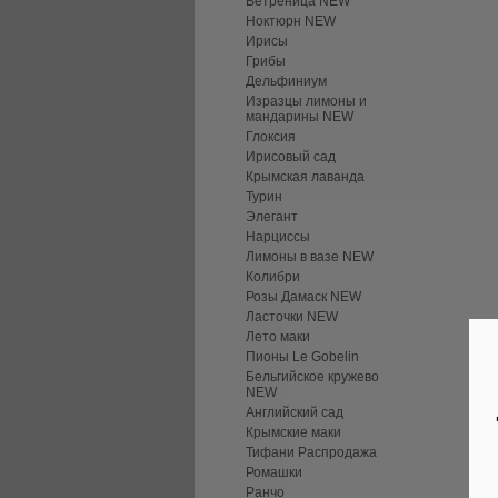
Ветреница NEW
Ноктюрн NEW
Ирисы
Грибы
Дельфиниум
Изразцы лимоны и
мандарины NEW
Глоксия
Ирисовый сад
Крымская лаванда
Турин
Элегант
Нарциссы
Лимоны в вазе NEW
Колибри
Розы Дамаск NEW
Ласточки NEW
Лето маки
Пионы Le Gobelin
Бельгийское кружево
NEW
Английский сад
Крымские маки
Тифани Распродажа
Ромашки
Ранчо