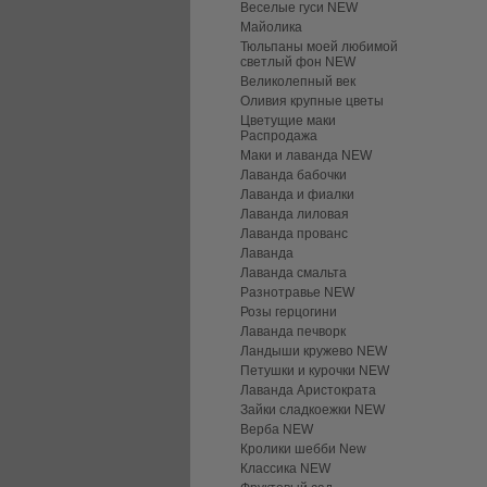
Веселые гуси NEW
Майолика
Тюльпаны моей любимой
светлый фон NEW
Великолепный век
Оливия крупные цветы
Цветущие маки
Распродажа
Маки и лаванда NEW
Лаванда бабочки
Лаванда и фиалки
Лаванда лиловая
Лаванда прованс
Лаванда
Лаванда смальта
Разнотравье NEW
Розы герцогини
Лаванда печворк
Ландыши кружево NEW
Петушки и курочки NEW
Лаванда Аристократа
Зайки сладкоежки NEW
Верба NEW
Кролики шебби New
Классика NEW