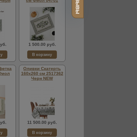
ОТЗЫВЫ
 Черн
см Фиол 04701
уб.
1 500.00 руб.
фетка
Оливки Скатерть
Фиол
160х260 см 2517362
Черн NEW
уб.
11 500.00 руб.