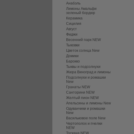
Анабэль
Лимоны Амальфи
зеленый бордюр
Керамика
Сицилия
Август
Фиджи
Весенний парк NEW
Тыковки
Цветок солнца New
Домики
Барокко
Тыквы и подсолнухи
Жюра Виноград и лимоны
Подсолнухи и ромашки
New
Гранаты NEW
Санторини NEW
Желтый пион NEW
Апельсины и лимоны New
Одуванчики и ромашки
New
Васильковое поле New
Чертополох и пчелки
NEW
Тоскана NEW