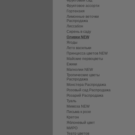
Фруктовый сад
Фруктовое ассорти
Гортензия
Лимонные веточки
Распродажа
Лиссабон
Сирень в саду
Оливки NEW
Ягоды
Лето васильки
Принцесса цветов NEW
Майские первоцветы
Ежики
Магнолии NEW
Тропические цветы
Распродажа
Монстера Распродажа
Розовый сад Распродажа
Розарий Распродажа
Туаль
Мимоза NEW
Письма к розе
Кретон
Яблоневый цвет
МИРО
Театр цветов