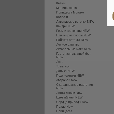
Келим
Малифисента
Принцесса Монако
Колоски
Лавандовые веточки NEW
Кантри NEW
Розы и гортензии NEW
Птичьи разговоры NEW
Райская веточка NEW
Лесное царство
Акварельные маки NEW
Гортензия льняной фон
NEW
Лето
Травинки
Даника NEW
Подснежники NEW
Зверобой New
Скандинавские растения
NEW
Лента любви New
Цвет яблони NEW
Сердце природы New
Прадо New
Принцесса