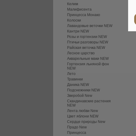
Келим
Малифисента
Принцесса Монако
Колоски
Лавандовые веточки NEW
Кантри NEW
Розы и гортензии NEW
Птичьи разговоры NEW
Райская веточка NEW
Лесное царство
Акварельные маки NEW
Гортензия льняной фон
NEW
Лето
Травинки
Даника NEW
Подснежники NEW
Зверобой New
Скандинавские растения
NEW
Лента любви New
Цвет яблони NEW
Сердце природы New
Прадо New
Принцесса