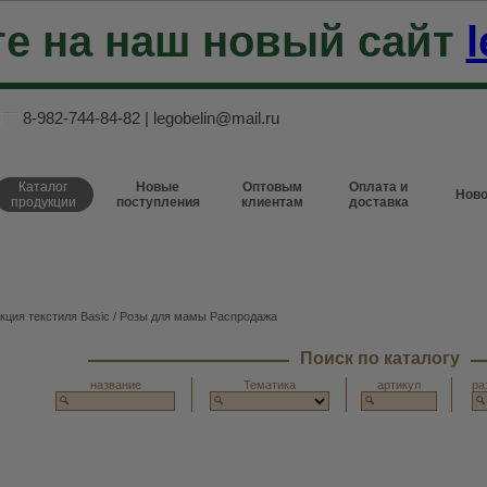
е на наш новый сайт
l
8-982-744-84-82
|
legobelin@mail.ru
Каталог
Новые
Оптовым
Оплата и
Ново
продукции
поступления
клиентам
доставка
кция текстиля Basic
/ Розы для мамы Распродажа
Поиск по каталогу
название
Тематика
артикул
ра