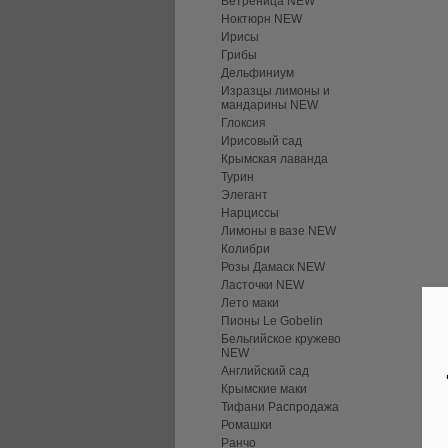
Ветреница NEW
Ноктюрн NEW
Ирисы
Грибы
Дельфиниум
Изразцы лимоны и
мандарины NEW
Глоксия
Ирисовый сад
Крымская лаванда
Турин
Элегант
Нарциссы
Лимоны в вазе NEW
Колибри
Розы Дамаск NEW
Ласточки NEW
Лето маки
Пионы Le Gobelin
Бельгийское кружево
NEW
Английский сад
Крымские маки
Тифани Распродажа
Ромашки
Ранчо