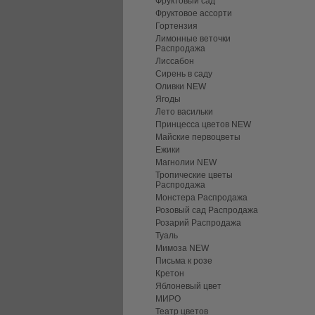
Фруктовый сад
Фруктовое ассорти
Гортензия
Лимонные веточки
Распродажа
Лиссабон
Сирень в саду
Оливки NEW
Ягоды
Лето васильки
Принцесса цветов NEW
Майские первоцветы
Ежики
Магнолии NEW
Тропические цветы
Распродажа
Монстера Распродажа
Розовый сад Распродажа
Розарий Распродажа
Туаль
Мимоза NEW
Письма к розе
Кретон
Яблоневый цвет
МИРО
Театр цветов