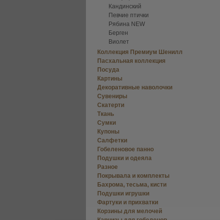
Кандинский
Певчие птички
Рябина NEW
Берген
Виолет
Коллекция Премиум Шенилл
Пасхальная коллекция
Посуда
Картины
Декоративные наволочки
Сувениры
Скатерти
Ткань
Сумки
Купоны
Салфетки
Гобеленовое панно
Подушки и одеяла
Разное
Покрывала и комплекты
Бахрома, тесьма, кисти
Подушки игрушки
Фартуки и прихватки
Корзины для мелочей