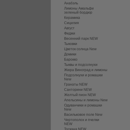
Анабэль
Лимоны Амальфи
зеленый бордюр
Керамика
Сицилия
Август
Фиджи
Весенний парк NEW
Тыковки
Цветок солнца New
Домики
Барокко
Тыквы и подсолнухи
Жюра Виноград и лимоны
Подсолнухи и ромашки
New
Гранаты NEW
Санторини NEW
Желтый пион NEW
Апельсины и лимоны New
Одуванчики и ромашки
New
Васильковое поле New
Чертополох и пчелки
NEW
Тоскана NEW