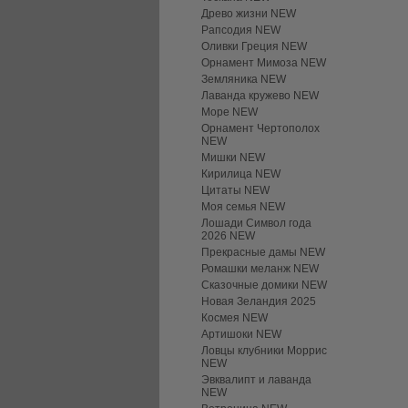
Древо жизни NEW
Рапсодия NEW
Оливки Греция NEW
Орнамент Мимоза NEW
Земляника NEW
Лаванда кружево NEW
Море NEW
Орнамент Чертополох
NEW
Мишки NEW
Кирилица NEW
Цитаты NEW
Моя семья NEW
Лошади Символ года
2026 NEW
Прекрасные дамы NEW
Ромашки меланж NEW
Сказочные домики NEW
Новая Зеландия 2025
Космея NEW
Артишоки NEW
Ловцы клубники Моррис
NEW
Эвквалипт и лаванда
NEW