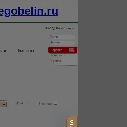
egobelin.ru
ВХОД |
Регистрация
Корзина
сти
Контакты
Товаров
0
Сумма
0
змер
Цена
Наличие