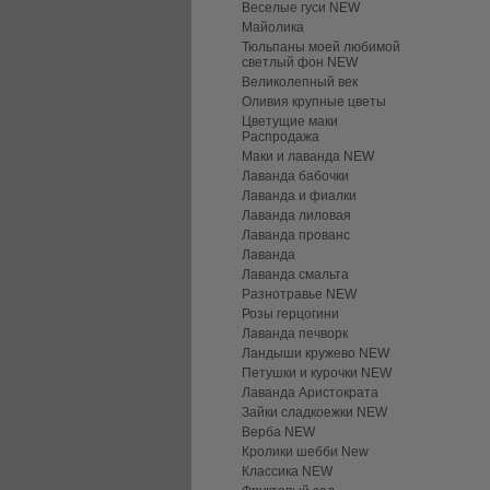
Веселые гуси NEW
Майолика
Тюльпаны моей любимой
светлый фон NEW
Великолепный век
Оливия крупные цветы
Цветущие маки
Распродажа
Маки и лаванда NEW
Лаванда бабочки
Лаванда и фиалки
Лаванда лиловая
Лаванда прованс
Лаванда
Лаванда смальта
Разнотравье NEW
Розы герцогини
Лаванда печворк
Ландыши кружево NEW
Петушки и курочки NEW
Лаванда Аристократа
Зайки сладкоежки NEW
Верба NEW
Кролики шебби New
Классика NEW