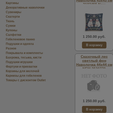
Наволочка 45х45 см
Картины
2102455 New
Декоративные наволочки
Сувениры
Скатерти
Ткань
Сумки
Купоны
Салфетки
1 250.00 руб.
Гобеленовое панно
Подушки и одеяла
Разное
Покрывала и комплекты
Сказочный лес
Бахрома, тесьма, кисти
светлый фон
Подушки игрушки
Наволочка 44х44 см
Фартуки и прихватки
NEW 2520770
Корзины для мелочей
односторонняя
Карнизы для гобеленов
Товары с дисконтом Outlet
1 250.00 руб.