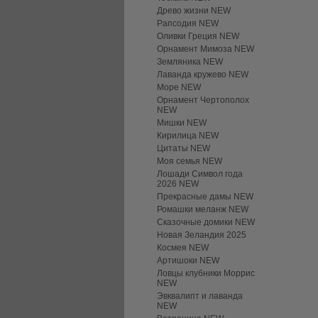
Древо жизни NEW
Рапсодия NEW
Оливки Греция NEW
Орнамент Мимоза NEW
Земляника NEW
Лаванда кружево NEW
Море NEW
Орнамент Чертополох
NEW
Мишки NEW
Кирилица NEW
Цитаты NEW
Моя семья NEW
Лошади Символ года
2026 NEW
Прекрасные дамы NEW
Ромашки меланж NEW
Сказочные домики NEW
Новая Зеландия 2025
Космея NEW
Артишоки NEW
Ловцы клубники Моррис
NEW
Эвквалипт и лаванда
NEW