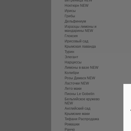
Ветреница NEW
Ноктюрн NEW
Ирисы
Грибы
Дельфиниум
Изразцы лимоны и
мандарины NEW
Глоксия
Ирисовый сад
Крымская лаванда
Турин
Элегант
Нарциссы
Лимоны в вазе NEW
Колибри
Розы Дамаск NEW
Ласточки NEW
Лето маки
Пионы Le Gobelin
Бельгийское кружево
NEW
Английский сад
Крымские маки
Тифани Распродажа
Ромашки
Ранчо