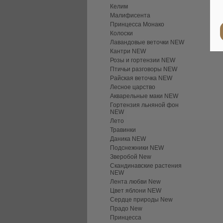
Келим
Малифисента
Принцесса Монако
Колоски
Лавандовые веточки NEW
Кантри NEW
Розы и гортензии NEW
Птичьи разговоры NEW
Райская веточка NEW
Лесное царство
Акварельные маки NEW
Гортензия льняной фон
NEW
Лето
Травинки
Даника NEW
Подснежники NEW
Зверобой New
Скандинавские растения
NEW
Лента любви New
Цвет яблони NEW
Сердце природы New
Прадо New
Принцесса