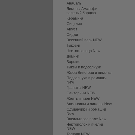
Анабэль
Лимоны Амальфи
зеленый бордюр
Керамика
Сицилия
Август
Фиджи
Весенний парк NEW
Тыковки
Цветок солнца New
Домики
Барокко
Тыквы и подсолнухи
Жюра Виноград и лимоны
Подсолнухи и ромашки
New
Гранаты NEW
Санторини NEW
Желтый пион NEW
Апельсины и лимоны New
Одуванчики и ромашки
New
Васильковое поле New
Чертополох и пчелки
NEW
Тоскана NEW