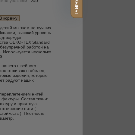
ОТЗЫВЫ
лина упаковки:
240
зделий мы ткем на лучших
Испании, высокий уровень
подтвержден
ства OEKO-TEX Standard
 безупречной работой на
. Используется несколько
й.
 нашего швейного
жно отшивают гобелен,
товые изделия, которые
лет радуют наших
 переплетением нитей
 фактуры. Состав ткани:
актуру и приятную
нтетические нити (
тойкость ). Плотность
в.метр.