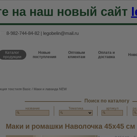
е на наш новый сайт
l
8-982-744-84-82
|
legobelin@mail.ru
Каталог
Новые
Оптовым
Оплата и
Ново
продукции
поступления
клиентам
доставка
кция текстиля Basic
/
Маки и лаванда NEW
Поиск по каталогу
название
Тематика
артикул
ра
Маки и ромашки Наволочка 45х45 см