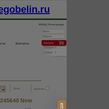
egobelin.ru
ВХОД |
Регистрация
Корзина
сти
Контакты
Товаров
0
Сумма
0
змер
Цена
Наличие
 245640 New