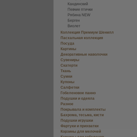
Кандинский
Певчие птички
Рябина NEW
Берген
Виолет
Коллекция Премиум Шенилл
Пасхальная коллекция
Посуда
Картины
Декоративные наволочки
Сувениры
Скатерти
Ткань
Сумки
Купоны
Салфетки
Гобеленовое панно
Подушки и одеяла
Разное
Покрывала и комплекты
Бахрома, тесьма, кисти
Подушки игрушки
Фартуки и прихватки
Корзины для мелочей