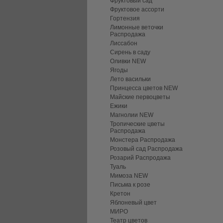
Фруктовый сад
Фруктовое ассорти
Гортензия
Лимонные веточки
Распродажа
Лиссабон
Сирень в саду
Оливки NEW
Ягоды
Лето васильки
Принцесса цветов NEW
Майские первоцветы
Ежики
Магнолии NEW
Тропические цветы
Распродажа
Монстера Распродажа
Розовый сад Распродажа
Розарий Распродажа
Туаль
Мимоза NEW
Письма к розе
Кретон
Яблоневый цвет
МИРО
Театр цветов