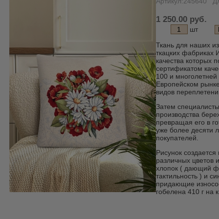
Артикул:245640
Д
1 250.00 руб.
шт
Ткань для наших и
ткацких фабриках 
качества которых 
сертификатом каче
100 и многолетней
Европейском рынке
видов переплетени
Затем специалисты
производства бере
превращая его в го
уже более десяти 
покупателей.
Рисунок создается
различных цветов и
хлопок ( дающий ф
тактильность ) и си
придающие износос
гобелена 410 г на к