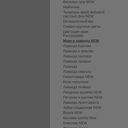
Веселые гуси NEW
Майолика
Тюльпаны моей любимой
светлый фон NEW
Великолепный век
Оливия крупные цветы
Цветущие маки
Распродажа
Маки и лаванда NEW
Лаванда бабочки
Лаванда и фиалки
Лаванда лиловая
Лаванда прованс
Лаванда
Лаванда смальта
Разнотравье NEW
Розы герцогини
Лаванда печворк
Ландыши кружево NEW
Петушки и курочки NEW
Лаванда Аристократа
Зайки сладкоежки NEW
Верба NEW
Кролики шебби New
Классика NEW